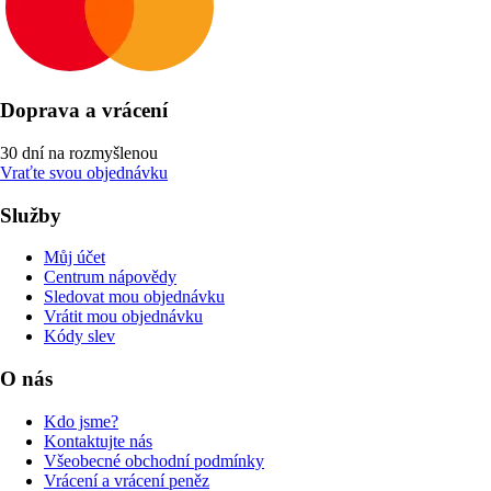
Doprava a vrácení
30 dní na rozmyšlenou
Vraťte svou objednávku
Služby
Můj účet
Centrum nápovědy
Sledovat mou objednávku
Vrátit mou objednávku
Kódy slev
O nás
Kdo jsme?
Kontaktujte nás
Všeobecné obchodní podmínky
Vrácení a vrácení peněz