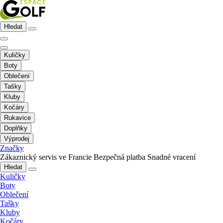
Hledat
Kuličky
Boty
Oblečení
Tašky
Kluby
Kočáry
Rukavice
Doplňky
Výprodej
Značky
Zákaznický servis ve Francie
Bezpečná platba
Snadné vracení
Hledat
Kuličky
Boty
Oblečení
Tašky
Kluby
Kočáry