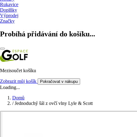
Rukavice
Doplňky
Výprodej
Značky
Probíhá přidávání do košíku...
Mezisoučet košíku
Zobrazit můj košík
Pokračovat v nákupu
Loading...
Domů
/
Jednoduchý šál z ovčí vlny Lyle & Scott