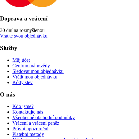
Doprava a vrácení
30 dní na rozmyšlenou
Vraťte svou objednávku
Služby
Můj účet
Centrum nápovědy
Sledovat mou objednávku
Vrátit mou objednávku
Kódy slev
O nás
Kdo jsme?
Kontaktujte nás
Všeobecné obchodní podmínky
Vrácení a vrácení peněz
Právní upozornění
Platební metody