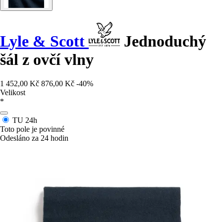
Lyle & Scott
Jednoduchý
šál z ovčí vlny
1 452,00 Kč
876,00 Kč
-40%
Velikost
*
TU
24h
Toto pole je povinné
Odesláno za 24 hodin