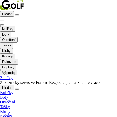
Hledat
Kuličky
Boty
Oblečení
Tašky
Kluby
Kočáry
Rukavice
Doplňky
Výprodej
Značky
Zákaznický servis ve Francie
Bezpečná platba
Snadné vracení
Hledat
Kuličky
Boty
Oblečení
Tašky
Kluby
Kočáry