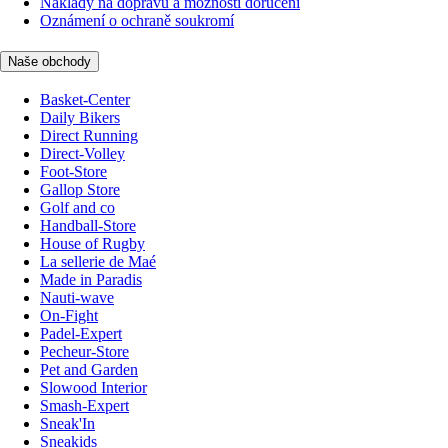
Náklady na dopravu a možnosti doručení
Oznámení o ochraně soukromí
Naše obchody
Basket-Center
Daily Bikers
Direct Running
Direct-Volley
Foot-Store
Gallop Store
Golf and co
Handball-Store
House of Rugby
La sellerie de Maé
Made in Paradis
Nauti-wave
On-Fight
Padel-Expert
Pecheur-Store
Pet and Garden
Slowood Interior
Smash-Expert
Sneak'In
Sneakids