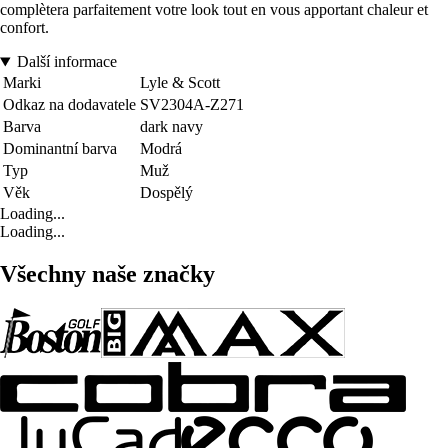
complètera parfaitement votre look tout en vous apportant chaleur et
confort.
Další informace
Marki
Lyle & Scott
Odkaz na dodavatele
SV2304A-Z271
Barva
dark navy
Dominantní barva
Modrá
Typ
Muž
Věk
Dospělý
Loading...
Loading...
Všechny naše značky