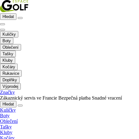
Hledat
Kuličky
Boty
Oblečení
Tašky
Kluby
Kočáry
Rukavice
Doplňky
Výprodej
Značky
Zákaznický servis ve Francie
Bezpečná platba
Snadné vracení
Hledat
Kuličky
Boty
Oblečení
Tašky
Kluby
Kočáry