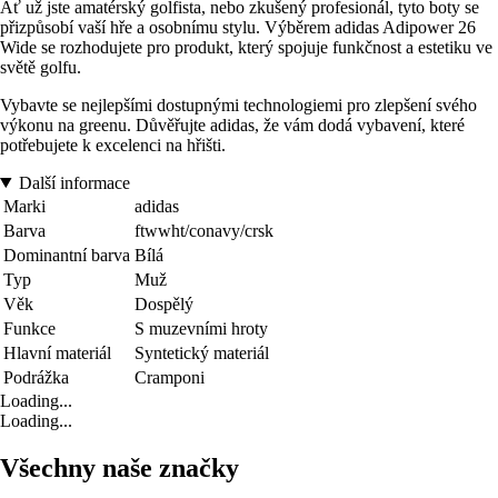
Ať už jste amatérský golfista, nebo zkušený profesionál, tyto boty se
přizpůsobí vaší hře a osobnímu stylu. Výběrem adidas Adipower 26
Wide se rozhodujete pro produkt, který spojuje funkčnost a estetiku ve
světě golfu.
Vybavte se nejlepšími dostupnými technologiemi pro zlepšení svého
výkonu na greenu. Důvěřujte adidas, že vám dodá vybavení, které
potřebujete k excelenci na hřišti.
Další informace
Marki
adidas
Barva
ftwwht/conavy/crsk
Dominantní barva
Bílá
Typ
Muž
Věk
Dospělý
Funkce
S muzevními hroty
Hlavní materiál
Syntetický materiál
Podrážka
Cramponi
Loading...
Loading...
Všechny naše značky