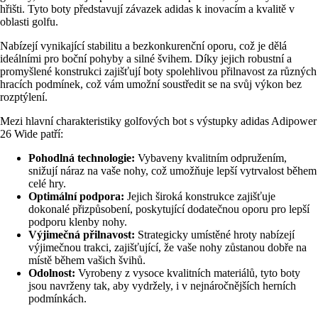
hřišti. Tyto boty představují závazek adidas k inovacím a kvalitě v
oblasti golfu.
Nabízejí vynikající stabilitu a bezkonkurenční oporu, což je dělá
ideálními pro boční pohyby a silné švihem. Díky jejich robustní a
promyšlené konstrukci zajišťují boty spolehlivou přilnavost za různých
hracích podmínek, což vám umožní soustředit se na svůj výkon bez
rozptýlení.
Mezi hlavní charakteristiky golfových bot s výstupky adidas Adipower
26 Wide patří:
Pohodlná technologie:
Vybaveny kvalitním odpružením,
snižují náraz na vaše nohy, což umožňuje lepší vytrvalost během
celé hry.
Optimální podpora:
Jejich široká konstrukce zajišťuje
dokonalé přizpůsobení, poskytující dodatečnou oporu pro lepší
podporu klenby nohy.
Výjimečná přilnavost:
Strategicky umístěné hroty nabízejí
výjimečnou trakci, zajišťující, že vaše nohy zůstanou dobře na
místě během vašich švihů.
Odolnost:
Vyrobeny z vysoce kvalitních materiálů, tyto boty
jsou navrženy tak, aby vydržely, i v nejnáročnějších herních
podmínkách.