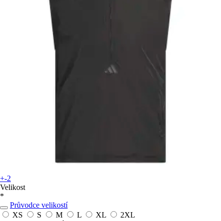
+-2
Velikost
*
Průvodce velikostí
XS
S
M
L
XL
2XL