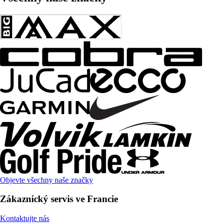
Objevte všechny naše značky
Zákaznický servis ve Francie
Kontaktujte nás