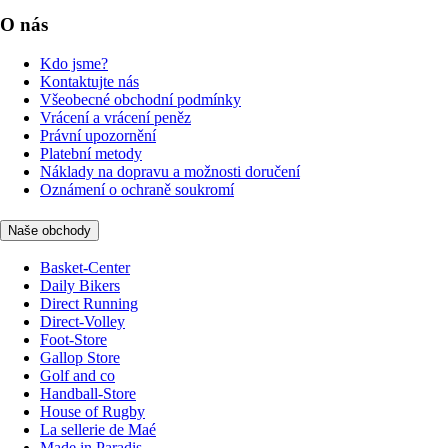
O nás
Kdo jsme?
Kontaktujte nás
Všeobecné obchodní podmínky
Vrácení a vrácení peněz
Právní upozornění
Platební metody
Náklady na dopravu a možnosti doručení
Oznámení o ochraně soukromí
Naše obchody
Basket-Center
Daily Bikers
Direct Running
Direct-Volley
Foot-Store
Gallop Store
Golf and co
Handball-Store
House of Rugby
La sellerie de Maé
Made in Paradis