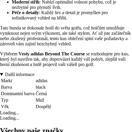
Moderní střih
: Nabízí optimální volnost pohybu, což je
nezbytné pro plynulý švih.
Péče o detaily
: Každý šev a detail je promyšlen pro
sofistikovaný vzhled na hřišti.
Tato bunda se dokonale hodí do světa golfu, což hráčům umožňuje
vyniknout nejen svým výkonem, ale také stylem. Ať už jste začátečník
nebo zkušený profesionál, tento kus oblečení splní vaše požadavky a
zároveň vám zajistí bezchybný vzhled.
Výběrem
Vesty adidas Beyond The Course
se rozhodujete pro kus,
který byl navržen tak, aby doprovázel každý váš pohyb, zlepšil vaši
herní zkušenost a hrdě projevil vaši vášeň pro golf.
Další informace
Marki
adidas
Barva
black
Dominantní barva
Černá
Typ
Muž
Věk
Dospělý
Loading...
Loading...
Všechny naše značky