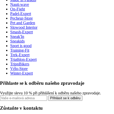
Nauti-wave
On-Fight
Padel-Expert
Pecheur-Store
Pet and Garden
Slowood Interior
Smash-Expert
Sneak'In
Sneakids
Sport is good
Training-Fit
Trek-Expert
Triathlon-Expert
TripnBikers
Vélo-Store
Winter-Expert
Přihlaste se k odběru našeho zpravodaje
Využijte slevu 10 % při přihlášení k odběru našeho zpravodaje.
Přihlásit se k odběru
Zůstaňte v kontaktu