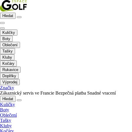
Hledat
Kuličky
Boty
Oblečení
Tašky
Kluby
Kočáry
Rukavice
Doplňky
Výprodej
Značky
Zákaznický servis ve Francie
Bezpečná platba
Snadné vracení
Hledat
Kuličky
Boty
Oblečení
Tašky
Kluby
Kočáry