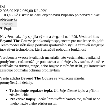
Od
2 905,00 Kč
2 069,00 Kč
-29%
+103,45 Kč
ziskate na dalsi objednavku
Pripsano po potvrzeni vasi
objednavky
Loading...
Popis
Navržena tak, aby spojila výkon a eleganci na hřišti,
Vesta adidas
Beyond The Course
je dokonalým spojencem pro nadšence do golfu.
Tento model ztělesňuje podstatu sportovního stylu a zároveň integruje
inovativní technologie, které zaručují pohodlí a funkčnost.
Vyrobena z vysoce kvalitních materiálů, tato vesta nabízí vynikající
prodyšnost, což umožňuje potu stékat a udržuje vás v suchu. Ať už se
zahříváte na driving range, nebo hrajete v mírném dešti, její konstrukce
zajišťuje optimální ochranu proti živlům.
Vesta adidas Beyond The Course
se vyznačuje mnoha
promyšlenými detaily:
Technologie regulace tepla
: Udržuje tělesné teplo a přitom
zůstává lehká.
Praktické kapsy
: Ideální pro uložení vašich tee, míčků nebo
jiného nezbytného příslušenství.