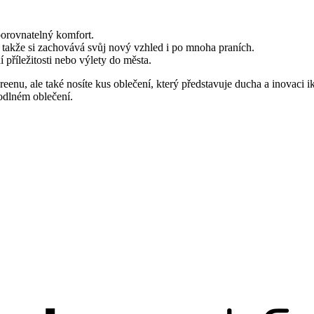
porovnatelný komfort.
, takže si zachovává svůj nový vzhled i po mnoha praních.
í příležitosti nebo výlety do města.
u, ale také nosíte kus oblečení, který představuje ducha a inovaci iko
hodlném oblečení.