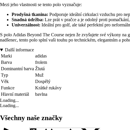
Mezi jeho vlastnosti se tento polo vyznačuje:
Prodyšná tkanina:
Podporuje ideální cirkulaci vzduchu pro ne
Snadná údržba:
Lze prát v pračce a je odolný proti pomačkání
Univerzálnost:
Ideální pro golf, ale také perfektní pro neformáln
S polo Adidas Beyond The Course nejen že zvyšujete své výkony na green
nadšenec, tento polo splní vaši touhu po technickém, elegantním a po
Další informace
Marki
adidas
Barva
frolem
Dominantní barva
Žlutá
Typ
Muž
Věk
Dospělý
Funkce
Krátké rukávy
Hlavní materiál
bavlna
Loading...
Loading...
Všechny naše značky