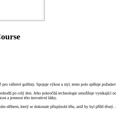
ourse
 vášnivé golfisty. Spojuje výkon a styl, tento polo splňuje požadavky g
 pohodlí po celý den. Jeho pokročilá technologie umožňuje vynikající 
kost a jemnost této inovativní látky.
 střihem, který se dokonale přizpůsobí tělu, aniž by byl příliš těsný.