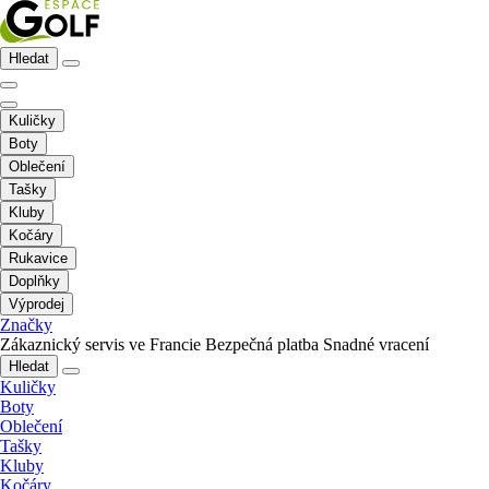
Hledat
Kuličky
Boty
Oblečení
Tašky
Kluby
Kočáry
Rukavice
Doplňky
Výprodej
Značky
Zákaznický servis ve Francie
Bezpečná platba
Snadné vracení
Hledat
Kuličky
Boty
Oblečení
Tašky
Kluby
Kočáry