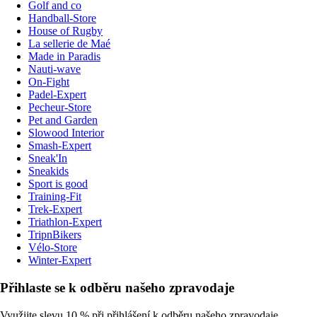
Golf and co
Handball-Store
House of Rugby
La sellerie de Maé
Made in Paradis
Nauti-wave
On-Fight
Padel-Expert
Pecheur-Store
Pet and Garden
Slowood Interior
Smash-Expert
Sneak'In
Sneakids
Sport is good
Training-Fit
Trek-Expert
Triathlon-Expert
TripnBikers
Vélo-Store
Winter-Expert
Přihlaste se k odběru našeho zpravodaje
Využijte slevu 10 % při přihlášení k odběru našeho zpravodaje.