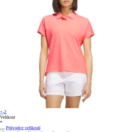
+-2
Velikost
*
Průvodce velikostí