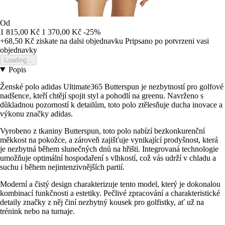
Od
1 815,00 Kč
1 370,00 Kč
-25%
+68,50 Kč
ziskate na dalsi objednavku
Pripsano po potvrzeni vasi
objednavky
Loading...
Popis
Ženské polo adidas Ultimate365 Butterspun je nezbytností pro golfové
nadšence, kteří chtějí spojit styl a pohodlí na greenu. Navrženo s
důkladnou pozorností k detailům, toto polo ztělesňuje ducha inovace a
výkonu značky adidas.
Vyrobeno z tkaniny Butterspun, toto polo nabízí bezkonkurenční
měkkost na pokožce, a zároveň zajišťuje vynikající prodyšnost, která
je nezbytná během slunečných dnů na hřišti. Integrovaná technologie
umožňuje optimální hospodaření s vlhkostí, což vás udrží v chladu a
suchu i během nejintenzivnějších partií.
Moderní a čistý design charakterizuje tento model, který je dokonalou
kombinací funkčnosti a estetiky. Pečlivé zpracování a charakteristické
detaily značky z něj činí nezbytný kousek pro golfistky, ať už na
trénink nebo na turnaje.