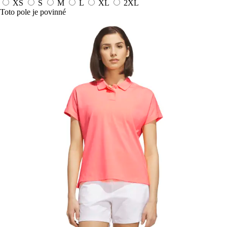
XS
S
M
L
XL
2XL
Toto pole je povinné