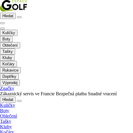
Hledat
Kuličky
Boty
Oblečení
Tašky
Kluby
Kočáry
Rukavice
Doplňky
Výprodej
Značky
Zákaznický servis ve Francie
Bezpečná platba
Snadné vracení
Hledat
Kuličky
Boty
Oblečení
Tašky
Kluby
Kočáry