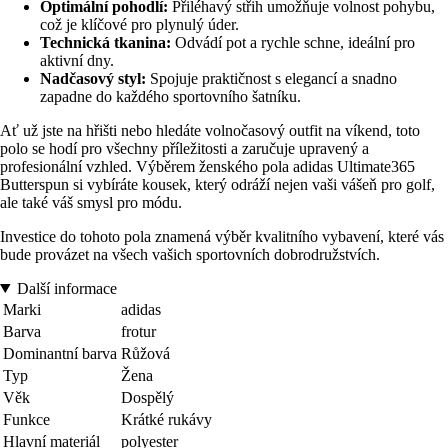
Optimální pohodlí:
Přiléhavý střih umožňuje volnost pohybu,
což je klíčové pro plynulý úder.
Technická tkanina:
Odvádí pot a rychle schne, ideální pro
aktivní dny.
Nadčasový styl:
Spojuje praktičnost s elegancí a snadno
zapadne do každého sportovního šatníku.
Ať už jste na hřišti nebo hledáte volnočasový outfit na víkend, toto
polo se hodí pro všechny příležitosti a zaručuje upravený a
profesionální vzhled. Výběrem ženského pola adidas Ultimate365
Butterspun si vybíráte kousek, který odráží nejen vaši vášeň pro golf,
ale také váš smysl pro módu.
Investice do tohoto pola znamená výběr kvalitního vybavení, které vás
bude provázet na všech vašich sportovních dobrodružstvích.
Další informace
Marki
adidas
Barva
frotur
Dominantní barva
Růžová
Typ
Žena
Věk
Dospělý
Funkce
Krátké rukávy
Hlavní materiál
polyester