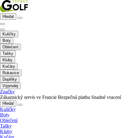
Hledat
Kuličky
Boty
Oblečení
Tašky
Kluby
Kočáry
Rukavice
Doplňky
Výprodej
Značky
Zákaznický servis ve Francie
Bezpečná platba
Snadné vracení
Hledat
Kuličky
Boty
Oblečení
Tašky
Kluby
Kočáry