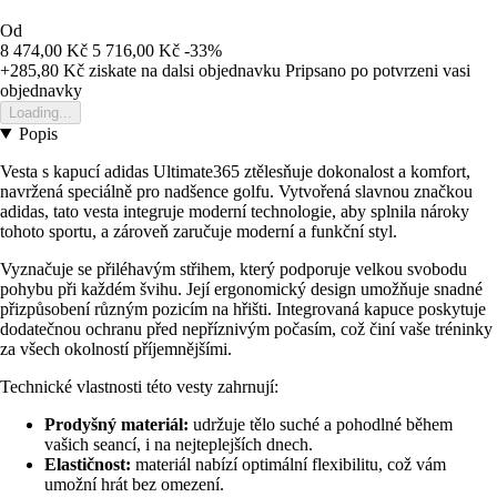
Od
8 474,00 Kč
5 716,00 Kč
-33%
+285,80 Kč
ziskate na dalsi objednavku
Pripsano po potvrzeni vasi
objednavky
Loading...
Popis
Vesta s kapucí adidas Ultimate365 ztělesňuje dokonalost a komfort,
navržená speciálně pro nadšence golfu. Vytvořená slavnou značkou
adidas, tato vesta integruje moderní technologie, aby splnila nároky
tohoto sportu, a zároveň zaručuje moderní a funkční styl.
Vyznačuje se přiléhavým střihem, který podporuje velkou svobodu
pohybu při každém švihu. Její ergonomický design umožňuje snadné
přizpůsobení různým pozicím na hřišti. Integrovaná kapuce poskytuje
dodatečnou ochranu před nepříznivým počasím, což činí vaše tréninky
za všech okolností příjemnějšími.
Technické vlastnosti této vesty zahrnují:
Prodyšný materiál:
udržuje tělo suché a pohodlné během
vašich seancí, i na nejteplejších dnech.
Elastičnost:
materiál nabízí optimální flexibilitu, což vám
umožní hrát bez omezení.