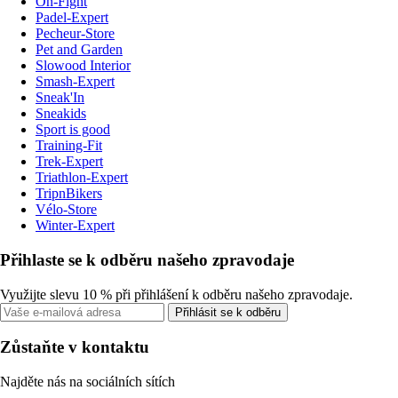
On-Fight
Padel-Expert
Pecheur-Store
Pet and Garden
Slowood Interior
Smash-Expert
Sneak'In
Sneakids
Sport is good
Training-Fit
Trek-Expert
Triathlon-Expert
TripnBikers
Vélo-Store
Winter-Expert
Přihlaste se k odběru našeho zpravodaje
Využijte slevu 10 % při přihlášení k odběru našeho zpravodaje.
Přihlásit se k odběru
Zůstaňte v kontaktu
Najděte nás na sociálních sítích