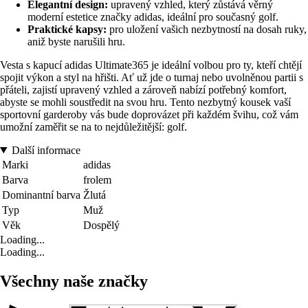
Elegantní design:
upravený vzhled, který zůstává věrný
moderní estetice značky adidas, ideální pro současný golf.
Praktické kapsy:
pro uložení vašich nezbytností na dosah ruky,
aniž byste narušili hru.
Vesta s kapucí adidas Ultimate365 je ideální volbou pro ty, kteří chtějí
spojit výkon a styl na hřišti. Ať už jde o turnaj nebo uvolněnou partii s
přáteli, zajistí upravený vzhled a zároveň nabízí potřebný komfort,
abyste se mohli soustředit na svou hru. Tento nezbytný kousek vaší
sportovní garderoby vás bude doprovázet při každém švihu, což vám
umožní zaměřit se na to nejdůležitější: golf.
Další informace
Marki
adidas
Barva
frolem
Dominantní barva
Žlutá
Typ
Muž
Věk
Dospělý
Loading...
Loading...
Všechny naše značky