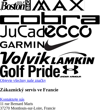
Objevte všechny naše značky
Zákaznický servis ve Francie
Kontaktujte nás
11 rue Bernard Maris
37270 Montlouis-sur-Loire, Francie