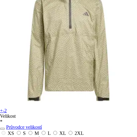
+-2
Velikost
*
Průvodce velikostí
XS
S
M
L
XL
2XL