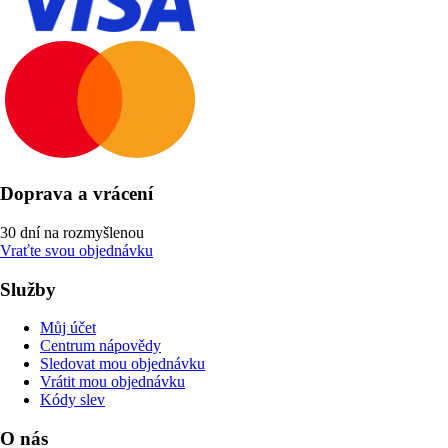
Doprava a vrácení
30 dní na rozmyšlenou
Vraťte svou objednávku
Služby
Můj účet
Centrum nápovědy
Sledovat mou objednávku
Vrátit mou objednávku
Kódy slev
O nás