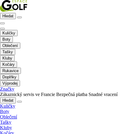
Hledat
Kuličky
Boty
Oblečení
Tašky
Kluby
Kočáry
Rukavice
Doplňky
Výprodej
Značky
Zákaznický servis ve Francie
Bezpečná platba
Snadné vracení
Hledat
Kuličky
Boty
Oblečení
Tašky
Kluby
Kočáry