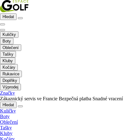
Hledat
Kuličky
Boty
Oblečení
Tašky
Kluby
Kočáry
Rukavice
Doplňky
Výprodej
Značky
Zákaznický servis ve Francie
Bezpečná platba
Snadné vracení
Hledat
Kuličky
Boty
Oblečení
Tašky
Kluby
Kočáry