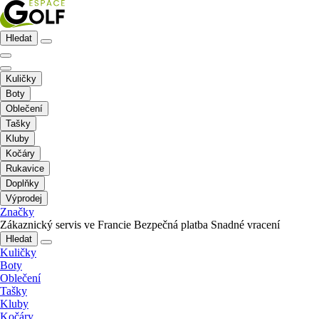
Hledat
Kuličky
Boty
Oblečení
Tašky
Kluby
Kočáry
Rukavice
Doplňky
Výprodej
Značky
Zákaznický servis ve Francie
Bezpečná platba
Snadné vracení
Hledat
Kuličky
Boty
Oblečení
Tašky
Kluby
Kočáry