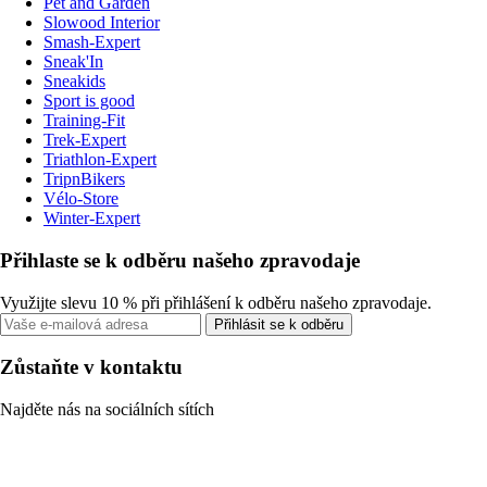
Pet and Garden
Slowood Interior
Smash-Expert
Sneak'In
Sneakids
Sport is good
Training-Fit
Trek-Expert
Triathlon-Expert
TripnBikers
Vélo-Store
Winter-Expert
Přihlaste se k odběru našeho zpravodaje
Využijte slevu 10 % při přihlášení k odběru našeho zpravodaje.
Přihlásit se k odběru
Zůstaňte v kontaktu
Najděte nás na sociálních sítích