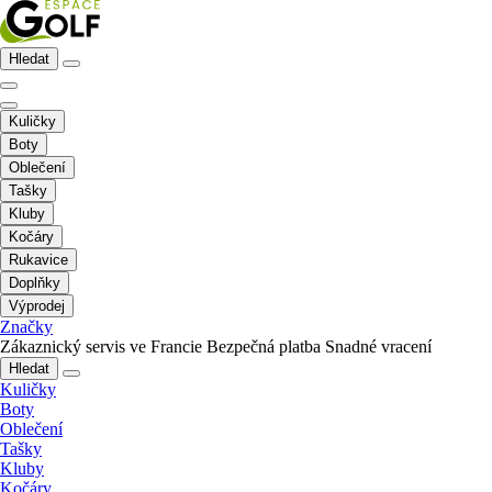
Hledat
Kuličky
Boty
Oblečení
Tašky
Kluby
Kočáry
Rukavice
Doplňky
Výprodej
Značky
Zákaznický servis ve Francie
Bezpečná platba
Snadné vracení
Hledat
Kuličky
Boty
Oblečení
Tašky
Kluby
Kočáry