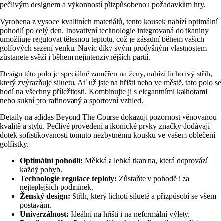
pečlivým designem a výkonností přizpůsobenou požadavkům hry.
Vyrobena z vysoce kvalitních materiálů, tento kousek nabízí optimální
pohodlí po celý den. Inovativní technologie integrovaná do tkaniny
umožňuje regulovat tělesnou teplotu, což je zásadní během vašich
golfových sezení venku. Navíc díky svým prodyšným vlastnostem
zůstanete svěží i během nejintenzivnějších partíí.
Design této polo je speciálně zaměřen na ženy, nabízí lichotivý střih,
který zvýrazňuje siluetu. Ať už jste na hřišti nebo ve městě, tato polo se
hodí na všechny příležitosti. Kombinujte ji s elegantními kalhotami
nebo sukní pro rafinovaný a sportovní vzhled.
Detaily na adidas Beyond The Course dokazují pozornost věnovanou
kvalitě a stylu. Pečlivé provedení a ikonické prvky značky dodávají
dotek sofistikovanosti tomuto nezbytnému kousku ve vašem oblečení
golfistky.
Optimální pohodlí:
Měkká a lehká tkanina, která doprovází
každý pohyb.
Technologie regulace teploty:
Zůstaňte v pohodě i za
nejteplejších podmínek.
Ženský design:
Střih, který lichotí siluetě a přizpůsobí se všem
postavám.
Univerzálnost:
Ideální na hřišti i na neformální výlety.