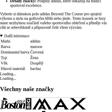
Detaily značky:
Podpisy adidas, které odkazují na tradici
sportovní excelence.
Vyberte si dámskou polo adidas Beyond The Course pro spojení
výkonu a stylu na golfovém hřišti nebo jinde. Tento kousek se brzy
stane nezbytnou součástí vašeho sportovního oblečení a přiměje vás
cítit se sebevědomě a připraveně čelit všem výzvám.
Další informace
Marki
adidas
Barva
maroon
Dominantní barva
Červená
Typ
Žena
Věk
Dospělý
Hlavní materiál
bavlna
Loading...
Loading...
Všechny naše značky