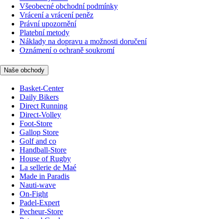
Všeobecné obchodní podmínky
Vrácení a vrácení peněz
Právní upozornění
Platební metody
Náklady na dopravu a možnosti doručení
Oznámení o ochraně soukromí
Naše obchody
Basket-Center
Daily Bikers
Direct Running
Direct-Volley
Foot-Store
Gallop Store
Golf and co
Handball-Store
House of Rugby
La sellerie de Maé
Made in Paradis
Nauti-wave
On-Fight
Padel-Expert
Pecheur-Store