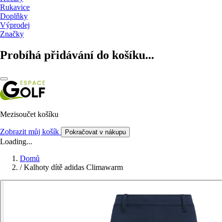
Rukavice
Doplňky
Výprodej
Značky
Probíhá přidávání do košíku...
Mezisoučet košíku
Zobrazit můj košík
Pokračovat v nákupu
Loading...
Domů
/
Kalhoty dítě adidas Climawarm