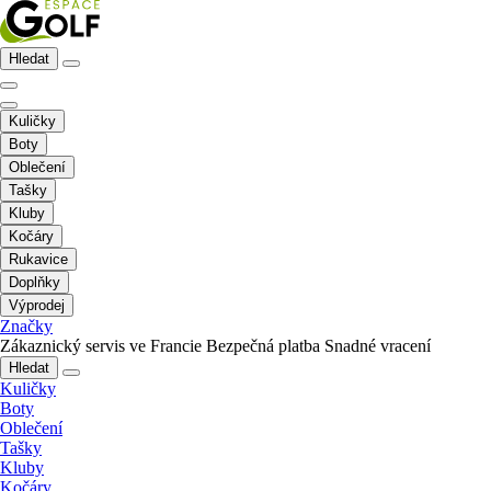
Hledat
Kuličky
Boty
Oblečení
Tašky
Kluby
Kočáry
Rukavice
Doplňky
Výprodej
Značky
Zákaznický servis ve Francie
Bezpečná platba
Snadné vracení
Hledat
Kuličky
Boty
Oblečení
Tašky
Kluby
Kočáry