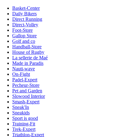
Basket-Center
Daily Bikers
Direct Running
Direct-Volley
Foot-Store
Gallop Store
Golf and co
Handball-Store
House of Rugby
La sellerie de Maé
Made in Paradis
Nauti-wave
On-Fight
Padel-Expert
Pecheur-Store
Pet and Garden
Slowood Interior
Smash-Expert
Sneak'In
Sneakids
Sport is good
Training-Fit
Trek-Expert
Triathlon-Expert