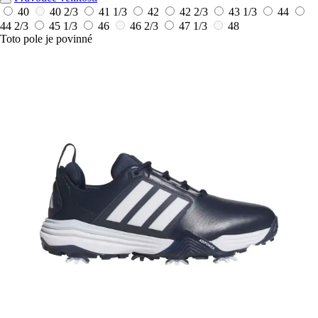
40
40 2/3
41 1/3
42
42 2/3
43 1/3
44
44 2/3
45 1/3
46
46 2/3
47 1/3
48
Toto pole je povinné