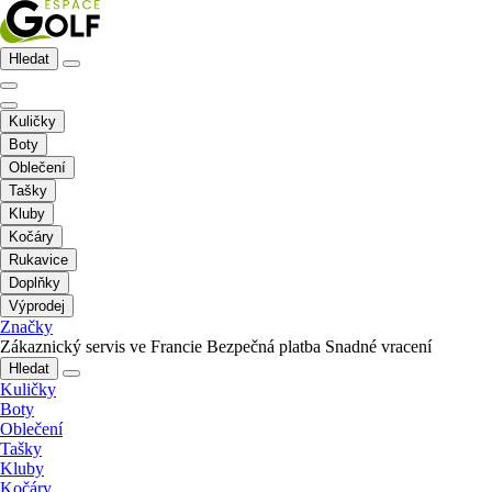
Hledat
Kuličky
Boty
Oblečení
Tašky
Kluby
Kočáry
Rukavice
Doplňky
Výprodej
Značky
Zákaznický servis ve Francie
Bezpečná platba
Snadné vracení
Hledat
Kuličky
Boty
Oblečení
Tašky
Kluby
Kočáry