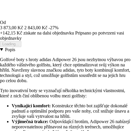
Od
3 873,00 Kč
2 843,00 Kč
-27%
+142,15 Kč
ziskate na dalsi objednavku
Pripsano po potvrzeni vasi
objednavky
Loading...
Popis
Golfové boty s hroty adidas Adipower 26 jsou nezbytnou výbavou pro
každého vášnivého golfistu, který chce optimalizovat svůj výkon na
hřišti. Navrženy slavnou značkou adidas, tyto boty kombinují komfort,
technologii a styl, což umožňuje golfistům soustředit se na jejich hru
po celou dobu.
Tyto inovativní boty se vyznačují několika technickými vlastnostmi,
které z nich činí oblíbenou volbu mezi golfisty:
Vynikající komfort:
Konstrukce těchto bot zajišťuje dokonalé
padnutí a optimální podporu pro vaše nohy, což snižuje únavu a
zvyšuje vaši vytrvalost na hřišti.
Výjimečná trakce:
Odpovídající hrotům, Adipower 26 nabízejí
neporovnatelnou přilnavost na různých terénech, umožňujíce