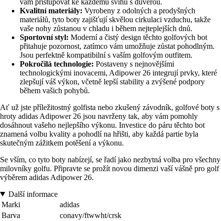
vám přistupovat ke každému švihu s důvěrou.
Kvalitní materiály:
Vyrobeny z odolných a prodyšných
materiálů, tyto boty zajišťují skvělou cirkulaci vzduchu, takže
vaše nohy zůstanou v chladu i během nejteplejších dnů.
Sportovní styl:
Moderní a čistý design těchto golfových bot
přitahuje pozornost, zatímco vám umožňuje zůstat pohodlným.
Jsou perfektně kompatibilní s vaším golfovým outfitem.
Pokročilá technologie:
Postaveny s nejnovějšími
technologickými inovacemi, Adipower 26 integrují prvky, které
zlepšují váš výkon, včetně lepší stability a zvýšené podpory
během vašich pohybů.
Ať už jste příležitostný golfista nebo zkušený závodník, golfové boty s
hroty adidas Adipower 26 jsou navrženy tak, aby vám pomohly
dosáhnout vašeho nejlepšího výkonu. Investice do páru těchto bot
znamená volbu kvality a pohodlí na hřišti, aby každá partie byla
skutečným zážitkem potěšení a výkonu.
Se vším, co tyto boty nabízejí, se řadí jako nezbytná volba pro všechny
milovníky golfu. Připravte se prožít novou dimenzi vaší vášně pro golf
výběrem adidas Adipower 26.
Další informace
Marki
adidas
Barva
conavy/ftwwht/crsk