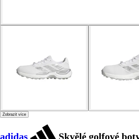
Zobrazit více
adidas
Skvělé golfové bot