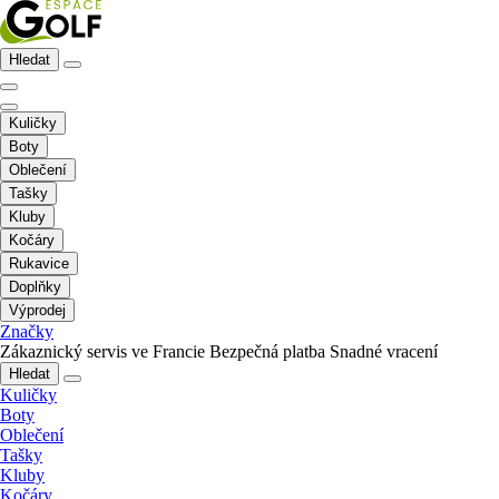
Hledat
Kuličky
Boty
Oblečení
Tašky
Kluby
Kočáry
Rukavice
Doplňky
Výprodej
Značky
Zákaznický servis ve Francie
Bezpečná platba
Snadné vracení
Hledat
Kuličky
Boty
Oblečení
Tašky
Kluby
Kočáry