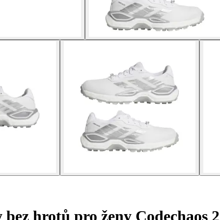
y bez hrotů pro ženy Codechaos 