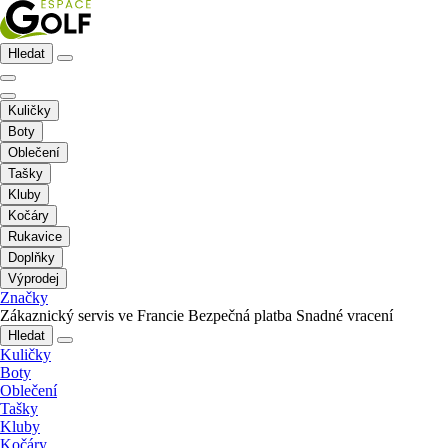
Hledat
Kuličky
Boty
Oblečení
Tašky
Kluby
Kočáry
Rukavice
Doplňky
Výprodej
Značky
Zákaznický servis ve Francie
Bezpečná platba
Snadné vracení
Hledat
Kuličky
Boty
Oblečení
Tašky
Kluby
Kočáry