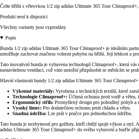
Čelte hřišti s větrovkou 1/2 zip adidas Ultimate 365 Tour Climaproof+, 
Produkt není k dispozici
Všechny varianty jsou vyprodány
Popis
Bunda 1/2 zip adidas Ultimate 365 Tour Climaproof+ je ideálním partn
umožňuje zachovat značnou volnost pohybu na hřišti. Její lehkost a pr
Tato inovativní bunda je vybavena technologií Climaproof+, která vás
nastavitelnou ventilaci, což vám umožní přizpůsobit se měnícím se p
Hlavní vlastnosti bundy 1/2 zip adidas Ultimate 365 Tour Climaproof+ 
Výkonné materiály:
Vyrobena z technických textilií, které zaruč
Technologie Climaproof+:
Účinná ochrana proti vodě a větru, i
Ergonomický střih:
Promyšlený design pro pohodlný pohyb a m
Vysoký límec:
Pro dodatečnou ochranu proti chladu a větru.
Snadná údržba:
Lze prát v pračce pro jednoduchou údržbu.
Tato bunda je nezbytností pro golfisty, kteří chtějí spojit výkon a styl
adidas Ultimate 365 Tour Climaproof+ do svého vybavení a buďte připr