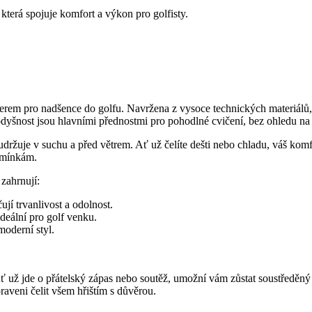
která spojuje komfort a výkon pro golfisty.
erem pro nadšence do golfu. Navržena z vysoce technických materiálů,
odyšnost jsou hlavními přednostmi pro pohodlné cvičení, bez ohledu na 
 udržuje v suchu a před větrem. Ať už čelíte dešti nebo chladu, váš k
odmínkám.
zahrnují:
ují trvanlivost a odolnost.
deální pro golf venku.
oderní styl.
. Ať už jde o přátelský zápas nebo soutěž, umožní vám zůstat soustředěný 
aveni čelit všem hřištím s důvěrou.