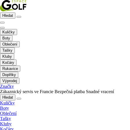
Hledat
Kuličky
Boty
Oblečení
Tašky
Kluby
Kočáry
Rukavice
Doplňky
Výprodej
Značky
Zákaznický servis ve Francie
Bezpečná platba
Snadné vracení
Hledat
Kuličky
Boty
Oblečení
Tašky
Kluby
Kočáry