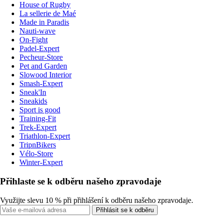
House of Rugby
La sellerie de Maé
Made in Paradis
Nauti-wave
On-Fight
Padel-Expert
Pecheur-Store
Pet and Garden
Slowood Interior
Smash-Expert
Sneak'In
Sneakids
Sport is good
Training-Fit
Trek-Expert
Triathlon-Expert
TripnBikers
Vélo-Store
Winter-Expert
Přihlaste se k odběru našeho zpravodaje
Využijte slevu 10 % při přihlášení k odběru našeho zpravodaje.
Přihlásit se k odběru