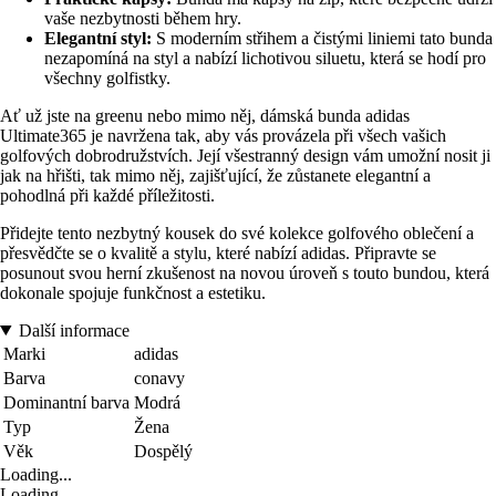
vaše nezbytnosti během hry.
Elegantní styl:
S moderním střihem a čistými liniemi tato bunda
nezapomíná na styl a nabízí lichotivou siluetu, která se hodí pro
všechny golfistky.
Ať už jste na greenu nebo mimo něj, dámská bunda adidas
Ultimate365 je navržena tak, aby vás provázela při všech vašich
golfových dobrodružstvích. Její všestranný design vám umožní nosit ji
jak na hřišti, tak mimo něj, zajišťující, že zůstanete elegantní a
pohodlná při každé příležitosti.
Přidejte tento nezbytný kousek do své kolekce golfového oblečení a
přesvědčte se o kvalitě a stylu, které nabízí adidas. Připravte se
posunout svou herní zkušenost na novou úroveň s touto bundou, která
dokonale spojuje funkčnost a estetiku.
Další informace
Marki
adidas
Barva
conavy
Dominantní barva
Modrá
Typ
Žena
Věk
Dospělý
Loading...
Loading...