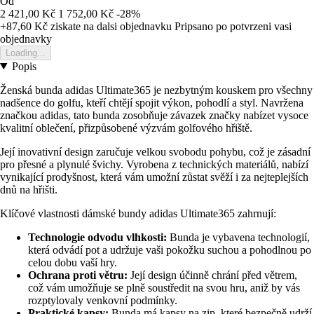
Od
2 421,00 Kč
1 752,00 Kč
-28%
+87,60 Kč
ziskate na dalsi objednavku
Pripsano po potvrzeni vasi
objednavky
Loading...
Popis
Ženská bunda adidas Ultimate365 je nezbytným kouskem pro všechny
nadšence do golfu, kteří chtějí spojit výkon, pohodlí a styl. Navržena
značkou adidas, tato bunda zosobňuje závazek značky nabízet vysoce
kvalitní oblečení, přizpůsobené výzvám golfového hřiště.
Její inovativní design zaručuje velkou svobodu pohybu, což je zásadní
pro přesné a plynulé švichy. Vyrobena z technických materiálů, nabízí
vynikající prodyšnost, která vám umožní zůstat svěží i za nejteplejších
dnů na hřišti.
Klíčové vlastnosti dámské bundy adidas Ultimate365 zahrnují:
Technologie odvodu vlhkosti:
Bunda je vybavena technologií,
která odvádí pot a udržuje vaši pokožku suchou a pohodlnou po
celou dobu vaší hry.
Ochrana proti větru:
Její design účinně chrání před větrem,
což vám umožňuje se plně soustředit na svou hru, aniž by vás
rozptylovaly venkovní podmínky.
Praktické kapsy:
Bunda má kapsy na zip, které bezpečně udrží