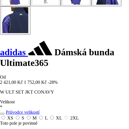
adidas
Dámská bunda
Ultimate365
Od
2 421,00 Kč
1 752,00 Kč
-28%
W ULT SET JKT CONAVY
Velikost
*
Průvodce velikostí
XS
S
M
L
XL
2XL
Toto pole je povinné