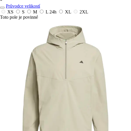
*
Průvodce velikostí
XS
S
M
L
24h
XL
2XL
Toto pole je povinné