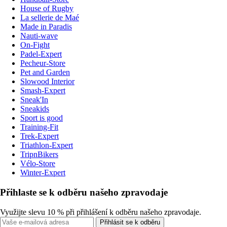
House of Rugby
La sellerie de Maé
Made in Paradis
Nauti-wave
On-Fight
Padel-Expert
Pecheur-Store
Pet and Garden
Slowood Interior
Smash-Expert
Sneak'In
Sneakids
Sport is good
Training-Fit
Trek-Expert
Triathlon-Expert
TripnBikers
Vélo-Store
Winter-Expert
Přihlaste se k odběru našeho zpravodaje
Využijte slevu 10 % při přihlášení k odběru našeho zpravodaje.
Přihlásit se k odběru