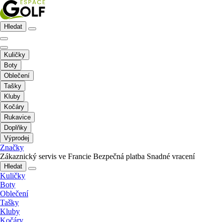
Hledat
Kuličky
Boty
Oblečení
Tašky
Kluby
Kočáry
Rukavice
Doplňky
Výprodej
Značky
Zákaznický servis ve Francie
Bezpečná platba
Snadné vracení
Hledat
Kuličky
Boty
Oblečení
Tašky
Kluby
Kočáry