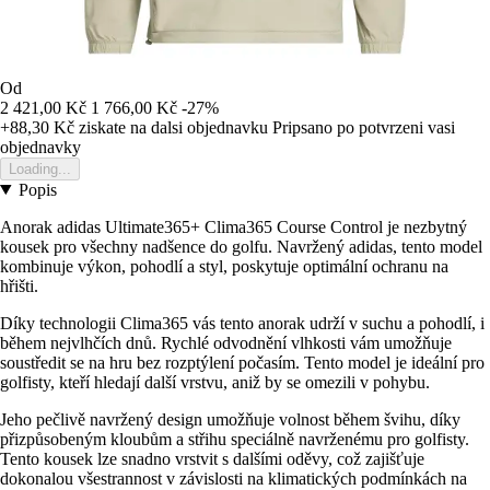
Od
2 421,00 Kč
1 766,00 Kč
-27%
+88,30 Kč
ziskate na dalsi objednavku
Pripsano po potvrzeni vasi
objednavky
Loading...
Popis
Anorak adidas Ultimate365+ Clima365 Course Control je nezbytný
kousek pro všechny nadšence do golfu. Navržený adidas, tento model
kombinuje výkon, pohodlí a styl, poskytuje optimální ochranu na
hřišti.
Díky technologii Clima365 vás tento anorak udrží v suchu a pohodlí, i
během nejvlhčích dnů. Rychlé odvodnění vlhkosti vám umožňuje
soustředit se na hru bez rozptýlení počasím. Tento model je ideální pro
golfisty, kteří hledají další vrstvu, aniž by se omezili v pohybu.
Jeho pečlivě navržený design umožňuje volnost během švihu, díky
přizpůsobeným kloubům a střihu speciálně navrženému pro golfisty.
Tento kousek lze snadno vrstvit s dalšími oděvy, což zajišťuje
dokonalou všestrannost v závislosti na klimatických podmínkách na