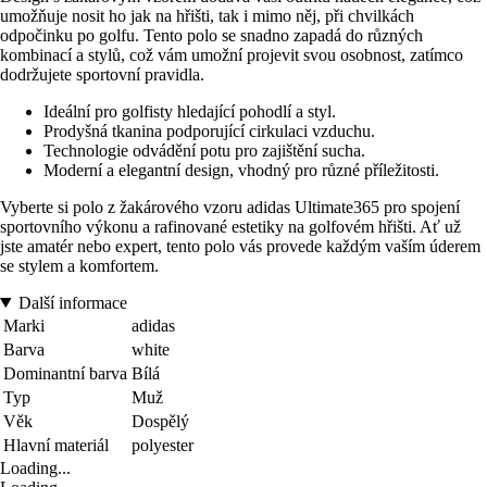
umožňuje nosit ho jak na hřišti, tak i mimo něj, při chvilkách
odpočinku po golfu. Tento polo se snadno zapadá do různých
kombinací a stylů, což vám umožní projevit svou osobnost, zatímco
dodržujete sportovní pravidla.
Ideální pro golfisty hledající pohodlí a styl.
Prodyšná tkanina podporující cirkulaci vzduchu.
Technologie odvádění potu pro zajištění sucha.
Moderní a elegantní design, vhodný pro různé příležitosti.
Vyberte si polo z žakárového vzoru adidas Ultimate365 pro spojení
sportovního výkonu a rafinované estetiky na golfovém hřišti. Ať už
jste amatér nebo expert, tento polo vás provede každým vaším úderem
se stylem a komfortem.
Další informace
Marki
adidas
Barva
white
Dominantní barva
Bílá
Typ
Muž
Věk
Dospělý
Hlavní materiál
polyester
Loading...