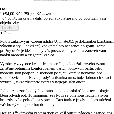
Od
1 694,00 Kč
1 290,00 Kč
-24%
+64,50 Kč
ziskate na dalsi objednavku
Pripsano po potvrzeni vasi
objednavky
Loading...
Popis
Polo z žakárovým vzorem adidas Ultimate365 je dokonalou kombinací
výkonu a stylu, navržený konkrétně pro nadšence do golfu. Tento
pružný oděv je ideální, aby vás provázel na greenu a zároveň vám
nabídl moderní a elegantní vzhled.
Vyrobený z vysoce kvalitních materiálů, polo z žakárového vzoru
zajišťuje optimální komfort během vašich golfových partií. Jeho
moderní střih podporuje svobodu pohybu, která je nezbytná pro
snadné švichnutí. Navíc prodyšná tkanina umožňuje dobrou cirkulaci
vzduchu, takže zůstanete svěží i v nejteplejších dnech.
Jednou z pozoruhodných vlastností tohoto polokošile je technologie,
která odvádí pot. To znamená, že i když se plně soustředíte na svou
hru, zůstáváte pohodlní a v suchu. Tato funkce je zásadní pro udržení
vašeho výkonu po celou dobu hry.
Design s žakárovým vzorem dodává vaší outfitu nádech elegance, což