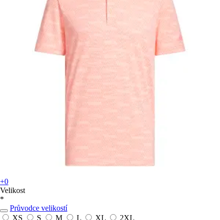
+0
Velikost
*
Průvodce velikostí
XS
S
M
L
XL
2XL