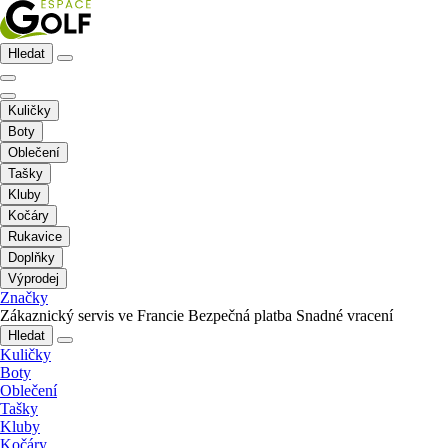
Hledat
Kuličky
Boty
Oblečení
Tašky
Kluby
Kočáry
Rukavice
Doplňky
Výprodej
Značky
Zákaznický servis ve Francie
Bezpečná platba
Snadné vracení
Hledat
Kuličky
Boty
Oblečení
Tašky
Kluby
Kočáry