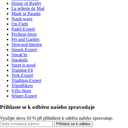
House of Rugby
La sellerie de Maé
Made in Paradis
Nauti-wave
On-Fight
Padel-Expert
Pecheur-Store
Pet and Garden
Slowood Interior
Smash-Expert
Sneak'In
Sneakids
Sport is good
Training-Fit
Trek-Expert
Triathlon-Expert
TripnBikers
Vélo-Store
Winter-Expert
Přihlaste se k odběru našeho zpravodaje
Využijte slevu 10 % při přihlášení k odběru našeho zpravodaje.
Přihlásit se k odběru