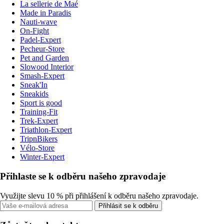
La sellerie de Maé
Made in Paradis
Nauti-wave
On-Fight
Padel-Expert
Pecheur-Store
Pet and Garden
Slowood Interior
Smash-Expert
Sneak'In
Sneakids
Sport is good
Training-Fit
Trek-Expert
Triathlon-Expert
TripnBikers
Vélo-Store
Winter-Expert
Přihlaste se k odběru našeho zpravodaje
Využijte slevu 10 % při přihlášení k odběru našeho zpravodaje.
Přihlásit se k odběru