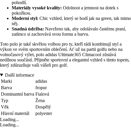
pohodlí.
Materiály vysoké kvality:
Odolnost a jemnost na dotek s
pokožkou.
Moderní styl:
Chic vzhled, který se hodí jak na green, tak mimo
něj.
Snadná údržba:
Navrženo tak, aby odolávalo častému praní,
zatímco si zachovává svou formu a barvu.
Toto polo je také skvělou volbou pro ty, kteří rádi kombinují styl a
výkon ve svém sportovním oblečení. Ať už na partii golfu nebo na
volnočasový výlet, polo adidas Ultimate365 Climacool zůstává
nedílnou součástí. Přijměte sportovní a elegantní vzhled s tímto topem,
který zdůrazňuje vaši vášeň pro golf.
Další informace
Marki
adidas
Barva
fropur
Dominantní barva
Fialová
Typ
Žena
Věk
Dospělý
Hlavní materiál
polyester
Loading...
Loading...