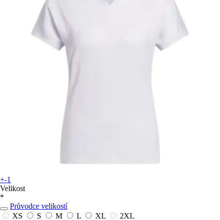
+-1
Velikost
*
Průvodce velikostí
XS
S
M
L
XL
2XL