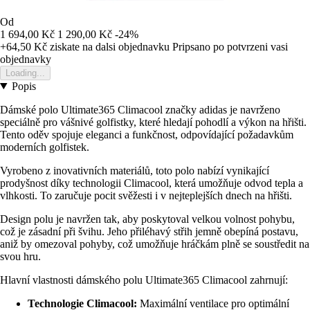
Od
1 694,00 Kč
1 290,00 Kč
-24%
+64,50 Kč
ziskate na dalsi objednavku
Pripsano po potvrzeni vasi
objednavky
Loading...
Popis
Dámské polo Ultimate365 Climacool značky adidas je navrženo
speciálně pro vášnivé golfistky, které hledají pohodlí a výkon na hřišti.
Tento oděv spojuje eleganci a funkčnost, odpovídající požadavkům
moderních golfistek.
Vyrobeno z inovativních materiálů, toto polo nabízí vynikající
prodyšnost díky technologii Climacool, která umožňuje odvod tepla a
vlhkosti. To zaručuje pocit svěžesti i v nejteplejších dnech na hřišti.
Design polu je navržen tak, aby poskytoval velkou volnost pohybu,
což je zásadní při švihu. Jeho přiléhavý střih jemně obepíná postavu,
aniž by omezoval pohyby, což umožňuje hráčkám plně se soustředit na
svou hru.
Hlavní vlastnosti dámského polu Ultimate365 Climacool zahrnují:
Technologie Climacool:
Maximální ventilace pro optimální