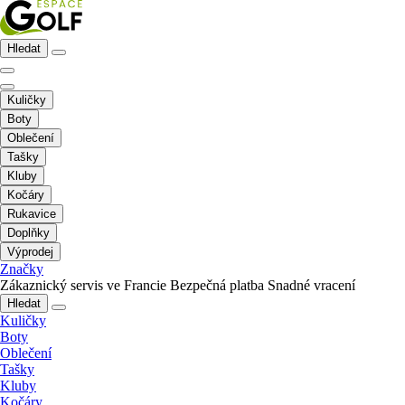
Hledat
Kuličky
Boty
Oblečení
Tašky
Kluby
Kočáry
Rukavice
Doplňky
Výprodej
Značky
Zákaznický servis ve Francie
Bezpečná platba
Snadné vracení
Hledat
Kuličky
Boty
Oblečení
Tašky
Kluby
Kočáry