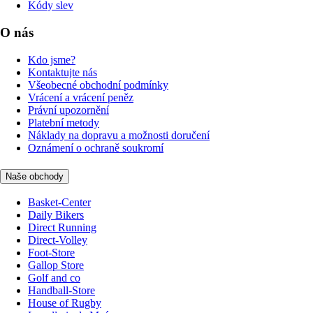
Kódy slev
O nás
Kdo jsme?
Kontaktujte nás
Všeobecné obchodní podmínky
Vrácení a vrácení peněz
Právní upozornění
Platební metody
Náklady na dopravu a možnosti doručení
Oznámení o ochraně soukromí
Naše obchody
Basket-Center
Daily Bikers
Direct Running
Direct-Volley
Foot-Store
Gallop Store
Golf and co
Handball-Store
House of Rugby