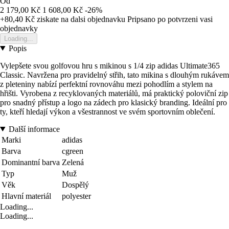
Od
2 179,00 Kč
1 608,00 Kč
-26%
+80,40 Kč
ziskate na dalsi objednavku
Pripsano po potvrzeni vasi
objednavky
Loading...
Popis
Vylepšete svou golfovou hru s mikinou s 1/4 zip adidas Ultimate365
Classic. Navržena pro pravidelný střih, tato mikina s dlouhým rukávem
z pleteniny nabízí perfektní rovnováhu mezi pohodlím a stylem na
hřišti. Vyrobena z recyklovaných materiálů, má praktický poloviční zip
pro snadný přístup a logo na zádech pro klasický branding. Ideální pro
ty, kteří hledají výkon a všestrannost ve svém sportovním oblečení.
Další informace
Marki
adidas
Barva
cgreen
Dominantní barva
Zelená
Typ
Muž
Věk
Dospělý
Hlavní materiál
polyester
Loading...
Loading...