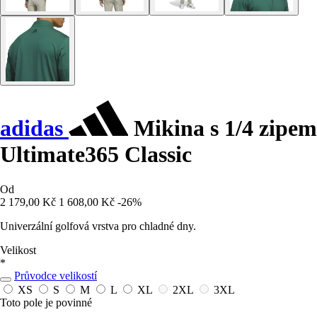
adidas
Mikina s 1/4 zipem
Ultimate365 Classic
Od
2 179,00 Kč
1 608,00 Kč
-26%
Univerzální golfová vrstva pro chladné dny.
Velikost
*
Průvodce velikostí
XS
S
M
L
XL
2XL
3XL
Toto pole je povinné