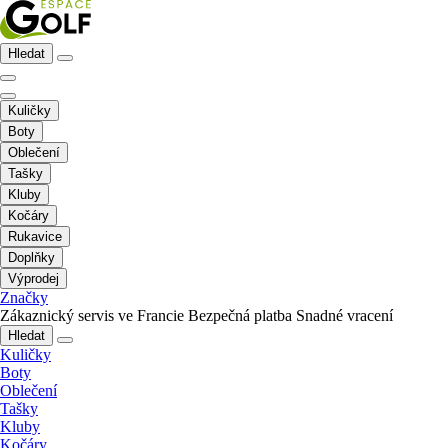
Hledat
Kuličky
Boty
Oblečení
Tašky
Kluby
Kočáry
Rukavice
Doplňky
Výprodej
Značky
Zákaznický servis ve Francie
Bezpečná platba
Snadné vracení
Hledat
Kuličky
Boty
Oblečení
Tašky
Kluby
Kočáry