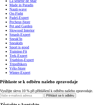
La sellerie de Maé
Made in Paradis
Nauti-wave
On-Fight
Padel-Expert
Pecheur-Store
Pet and Garden
Slowood Interior
Smash-Expert
Sneak'In
Sneakids
Sport is good
Training-Fit
Trek-Expert
Triathlon-Expert
TripnBikers
Vélo-Store
Winter-Expert
Přihlaste se k odběru našeho zpravodaje
Využijte slevu 10 % při přihlášení k odběru našeho zpravodaje.
Přihlásit se k odběru
Zůstaňte v kontaktu