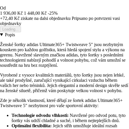
Od
1 936,00 Kč
1 448,00 Kč
-25%
+72,40 Kč
ziskate na dalsi objednavku
Pripsano po potvrzeni vasi
objednavky
Loading...
Popis
Ženské šortky adidas Ultimate365+ Twistweave 5" jsou nezbytným
kouskem pro každou golfistku, která hledá spojení stylu a výkonu na
greenu. Navržené slavným značkou adidas, tyto šortky s posledními
technologiemi nabízejí pohodlí a volnost pohybu, což vám umožní se
soustředit na hru bez rozptýlení.
Vyrobené z vysoce kvalitních materiálů, tyto šortky jsou nejen lehké,
ale také prodyšné, zaručující vynikající cirkulaci vzduchu během
vašich her nebo tréninků. Jejich elegantní a moderní design skvěle sedí
na ženské siluetě, přičemž vám poskytuje velkou volnost v pohybu.
Zde je několik vlastností, které dělají ze šortek adidas Ultimate365+
Twistweave 5" nezbytnost pro vaše sportovní aktivity:
Technologie odvodu vlhkosti:
Navržené pro odvod potu, tyto
šortky vás udrží chladné a suché, i během nejteplejších dnů.
Optimální flexibilita:
Jejich střih umožňuje ideální rozsah