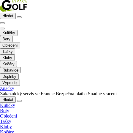
Hledat
Kuličky
Boty
Oblečení
Tašky
Kluby
Kočáry
Rukavice
Doplňky
Výprodej
Značky
Zákaznický servis ve Francie
Bezpečná platba
Snadné vracení
Hledat
Kuličky
Boty
Oblečení
Tašky
Kluby
Kočáry