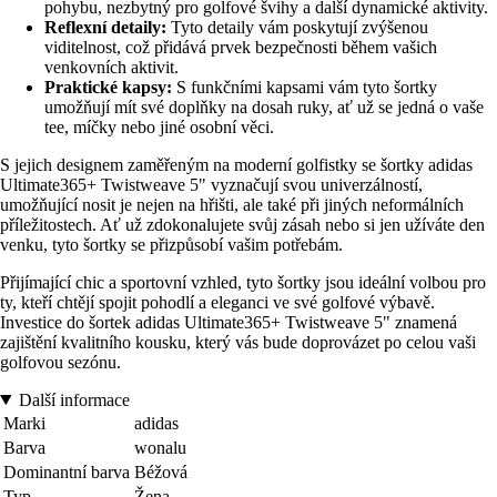
pohybu, nezbytný pro golfové švihy a další dynamické aktivity.
Reflexní detaily:
Tyto detaily vám poskytují zvýšenou
viditelnost, což přidává prvek bezpečnosti během vašich
venkovních aktivit.
Praktické kapsy:
S funkčními kapsami vám tyto šortky
umožňují mít své doplňky na dosah ruky, ať už se jedná o vaše
tee, míčky nebo jiné osobní věci.
S jejich designem zaměřeným na moderní golfistky se šortky adidas
Ultimate365+ Twistweave 5" vyznačují svou univerzálností,
umožňující nosit je nejen na hřišti, ale také při jiných neformálních
příležitostech. Ať už zdokonalujete svůj zásah nebo si jen užíváte den
venku, tyto šortky se přizpůsobí vašim potřebám.
Přijímající chic a sportovní vzhled, tyto šortky jsou ideální volbou pro
ty, kteří chtějí spojit pohodlí a eleganci ve své golfové výbavě.
Investice do šortek adidas Ultimate365+ Twistweave 5" znamená
zajištění kvalitního kousku, který vás bude doprovázet po celou vaši
golfovou sezónu.
Další informace
Marki
adidas
Barva
wonalu
Dominantní barva
Béžová
Typ
Žena