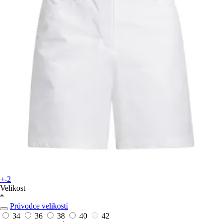
+-2
Velikost
*
Průvodce velikostí
34
36
38
40
42