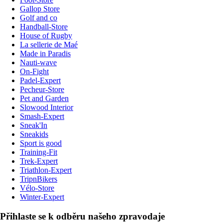
Gallop Store
Golf and co
Handball-Store
House of Rugby
La sellerie de Maé
Made in Paradis
Nauti-wave
On-Fight
Padel-Expert
Pecheur-Store
Pet and Garden
Slowood Interior
Smash-Expert
Sneak'In
Sneakids
Sport is good
Training-Fit
Trek-Expert
Triathlon-Expert
TripnBikers
Vélo-Store
Winter-Expert
Přihlaste se k odběru našeho zpravodaje