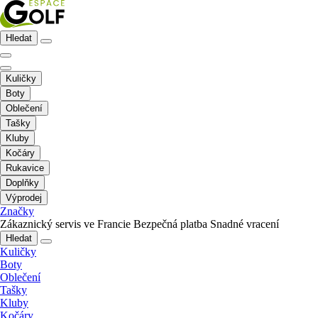
Hledat
Kuličky
Boty
Oblečení
Tašky
Kluby
Kočáry
Rukavice
Doplňky
Výprodej
Značky
Zákaznický servis ve Francie
Bezpečná platba
Snadné vracení
Hledat
Kuličky
Boty
Oblečení
Tašky
Kluby
Kočáry