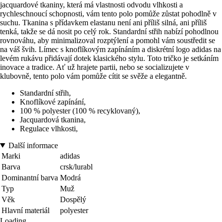
jacquardové tkaniny, která má vlastnosti odvodu vlhkosti a
rychleschnoucí schopnosti, vám tento polo pomůže zůstat pohodlně v
suchu. Tkanina s přídavkem elastanu není ani příliš silná, ani příliš
tenká, takže se dá nosit po celý rok. Standardní střih nabízí pohodlnou
rovnováhu, aby minimalizoval rozptýlení a pomohl vám soustředit se
na váš švih. Límec s knoflíkovým zapínáním a diskrétní logo adidas na
levém rukávu přidávají dotek klasického stylu. Toto tričko je setkáním
inovace a tradice. Ať už hrajete partii, nebo se socializujete v
klubovně, tento polo vám pomůže cítit se svěže a elegantně.
Standardní střih,
Knoflíkové zapínání,
100 % polyester (100 % recyklovaný),
Jacquardová tkanina,
Regulace vlhkosti,
Další informace
Marki
adidas
Barva
crsk/lurabl
Dominantní barva
Modrá
Typ
Muž
Věk
Dospělý
Hlavní materiál
polyester
Loading...