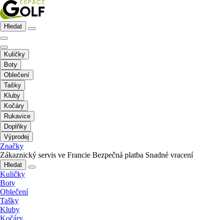
Hledat
Kuličky
Boty
Oblečení
Tašky
Kluby
Kočáry
Rukavice
Doplňky
Výprodej
Značky
Zákaznický servis ve Francie
Bezpečná platba
Snadné vracení
Hledat
Kuličky
Boty
Oblečení
Tašky
Kluby
Kočáry