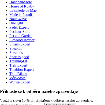
Handball-Store
House of Rugby
La sellerie de Maé
Made in Paradis
Nauti-wave
On-Fight
Padel-Expert
Pecheur-Store
Pet and Garden
Slowood Interior
Smash-Expert
Sneak'In
Sneakids
Sport is good
Training-Fit
Trek-Expert
Triathlon-Expert
TripnBikers
Vélo-Store
Winter-Expert
Přihlaste se k odběru našeho zpravodaje
Využijte slevu 10 % při přihlášení k odběru našeho zpravodaje.