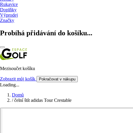
Rukavice
Doplňky
Výprodej
Značky
Probíhá přidávání do košíku...
Mezisoučet košíku
Zobrazit můj košík
Pokračovat v nákupu
Loading...
Domů
/
čelní štít adidas Tour Crestable