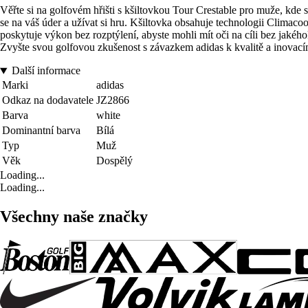
Věřte si na golfovém hřišti s kšiltovkou Tour Crestable pro muže, kde 
se na váš úder a užívat si hru. Kšiltovka obsahuje technologii Climacoo
poskytuje výkon bez rozptýlení, abyste mohli mít oči na cíli bez jakého
Zvyšte svou golfovou zkušenost s závazkem adidas k kvalitě a inovacím,
Další informace
Marki
adidas
Odkaz na dodavatele
JZ2866
Barva
white
Dominantní barva
Bílá
Typ
Muž
Věk
Dospělý
Loading...
Loading...
Všechny naše značky