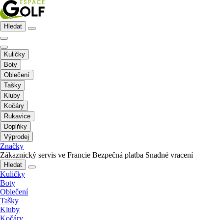
Hledat
Kuličky
Boty
Oblečení
Tašky
Kluby
Kočáry
Rukavice
Doplňky
Výprodej
Značky
Zákaznický servis ve Francie
Bezpečná platba
Snadné vracení
Hledat
Kuličky
Boty
Oblečení
Tašky
Kluby
Kočáry