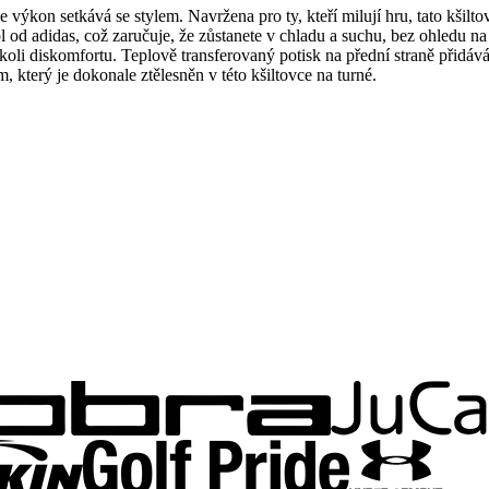
se výkon setkává se stylem. Navržena pro ty, kteří milují hru, tato kši
l od adidas, což zaručuje, že zůstanete v chladu a suchu, bez ohledu na 
koli diskomfortu. Teplově transferovaný potisk na přední straně přidává 
 který je dokonale ztělesněn v této kšiltovce na turné.