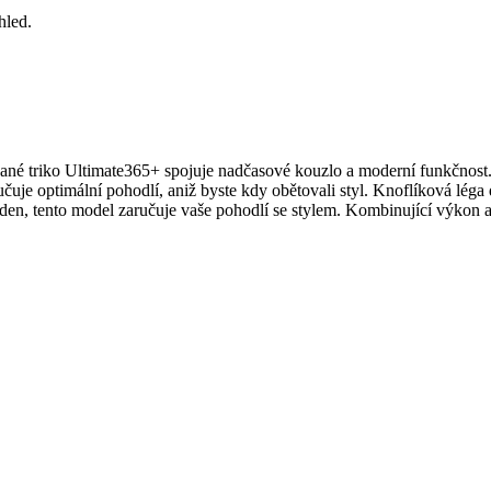
hled.
né triko Ultimate365+ spojuje nadčasové kouzlo a moderní funkčnost. S
čuje optimální pohodlí, aniž byste kdy obětovali styl. Knoflíková léga
en, tento model zaručuje vaše pohodlí se stylem. Kombinující výkon a 