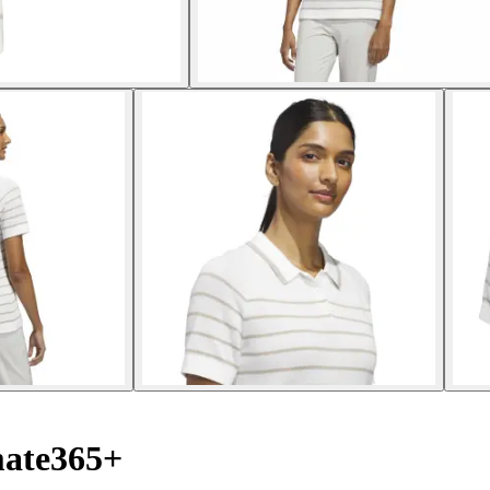
mate365+