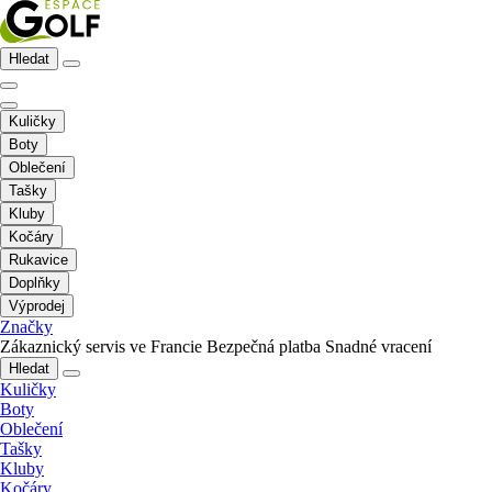
Hledat
Kuličky
Boty
Oblečení
Tašky
Kluby
Kočáry
Rukavice
Doplňky
Výprodej
Značky
Zákaznický servis ve Francie
Bezpečná platba
Snadné vracení
Hledat
Kuličky
Boty
Oblečení
Tašky
Kluby
Kočáry