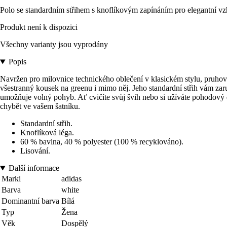
Polo se standardním střihem s knoflíkovým zapínáním pro elegantní vz
Produkt není k dispozici
Všechny varianty jsou vyprodány
Popis
Navržen pro milovnice technického oblečení v klasickém stylu, pruhova
všestranný kousek na greenu i mimo něj. Jeho standardní střih vám zaru
umožňuje volný pohyb. Ať cvičíte svůj švih nebo si užíváte pohodový d
chybět ve vašem šatníku.
Standardní střih.
Knoflíková léga.
60 % bavlna, 40 % polyester (100 % recyklováno).
Lisování.
Další informace
Marki
adidas
Barva
white
Dominantní barva
Bílá
Typ
Žena
Věk
Dospělý