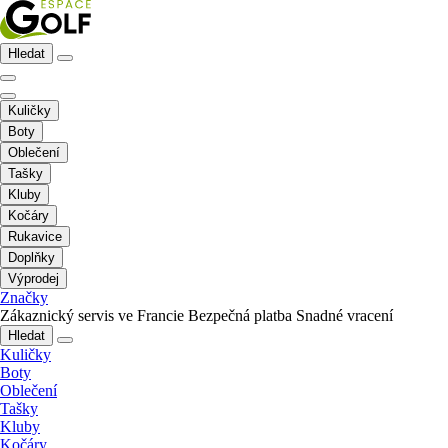
Hledat
Kuličky
Boty
Oblečení
Tašky
Kluby
Kočáry
Rukavice
Doplňky
Výprodej
Značky
Zákaznický servis ve Francie
Bezpečná platba
Snadné vracení
Hledat
Kuličky
Boty
Oblečení
Tašky
Kluby
Kočáry