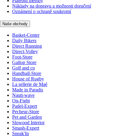
Platební metody
Náklady na dopravu a možnosti doručení
Oznámení o ochraně soukromí
Naše obchody
Basket-Center
Daily Bikers
Direct Running
Direct-Volley
Foot-Store
Gallop Store
Golf and co
Handball-Store
House of Rugby
La sellerie de Maé
Made in Paradis
Nauti-wave
On-Fight
Padel-Expert
Pecheur-Store
Pet and Garden
Slowood Interior
Smash-Expert
Sneak'In