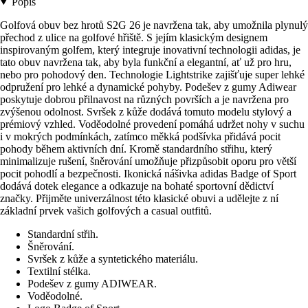
Popis
Golfová obuv bez hrotů S2G 26 je navržena tak, aby umožnila plynulý
přechod z ulice na golfové hřiště. S jejím klasickým designem
inspirovaným golfem, který integruje inovativní technologii adidas, je
tato obuv navržena tak, aby byla funkční a elegantní, ať už pro hru,
nebo pro pohodový den. Technologie Lightstrike zajišťuje super lehké
odpružení pro lehké a dynamické pohyby. Podešev z gumy Adiwear
poskytuje dobrou přilnavost na různých površích a je navržena pro
zvýšenou odolnost. Svršek z kůže dodává tomuto modelu stylový a
prémiový vzhled. Voděodolné provedení pomáhá udržet nohy v suchu
i v mokrých podmínkách, zatímco měkká podšívka přidává pocit
pohody během aktivních dní. Kromě standardního střihu, který
minimalizuje rušení, šněrování umožňuje přizpůsobit oporu pro větší
pocit pohodlí a bezpečnosti. Ikonická nášivka adidas Badge of Sport
dodává dotek elegance a odkazuje na bohaté sportovní dědictví
značky. Přijměte univerzálnost této klasické obuvi a udělejte z ní
základní prvek vašich golfových a casual outfitů.
Standardní střih.
Šněrování.
Svršek z kůže a syntetického materiálu.
Textilní stélka.
Podešev z gumy ADIWEAR.
Voděodolné.