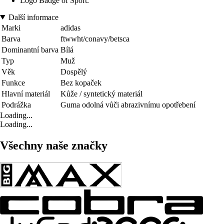
Logo Badge of Sport.
Další informace
Marki
adidas
Barva
ftwwht/conavy/betsca
Dominantní barva
Bílá
Typ
Muž
Věk
Dospělý
Funkce
Bez kopaček
Hlavní materiál
Kůže / syntetický materiál
Podrážka
Guma odolná vůči abrazivnímu opotřebení
Loading...
Loading...
Všechny naše značky