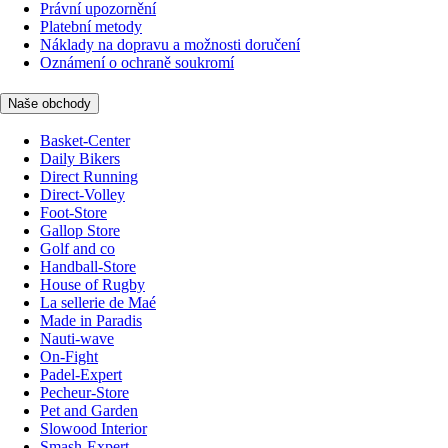
Právní upozornění
Platební metody
Náklady na dopravu a možnosti doručení
Oznámení o ochraně soukromí
Naše obchody
Basket-Center
Daily Bikers
Direct Running
Direct-Volley
Foot-Store
Gallop Store
Golf and co
Handball-Store
House of Rugby
La sellerie de Maé
Made in Paradis
Nauti-wave
On-Fight
Padel-Expert
Pecheur-Store
Pet and Garden
Slowood Interior
Smash-Expert