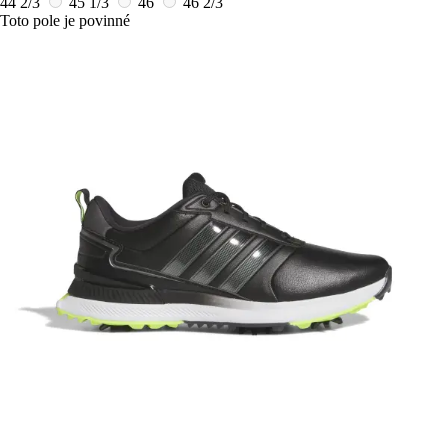
44 2/3
45 1/3
46
46 2/3
Toto pole je povinné