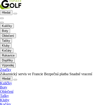
Hledat
Kuličky
Boty
Oblečení
Tašky
Kluby
Kočáry
Rukavice
Doplňky
Výprodej
Značky
Zákaznický servis ve Francie
Bezpečná platba
Snadné vracení
Hledat
Kuličky
Boty
Oblečení
Tašky
Kluby
Kočáry