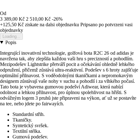
Od
3 389,00 Kč
2 510,00 Kč
-26%
+125,50 Kč
ziskate na dalsi objednavku
Pripsano po potvrzeni vasi
objednavky
Loading...
Popis
Integrující inovativní technologie, golfová bota R2C 26 od adidas je
navržena tak, aby zlepšila každou vaši hru s precizností a pohodlím.
Mezipodešev Lightstrike přetváří pocit a očekávání ohledně lehkého
odpružení, přičemž zůstává ultra-reaktivní. Podešev s 6 hroty zajišťuje
optimální přilnavost. S voděodolnými tkaničkami a nepromokavým
designem zůstávají vaše nohy v suchu a pohodlí i za vlhkého počasí.
Tato bota je vybavena gumovou podešví Adiwear, která nabízí
odolnost a lehkou přilnavost, pro úplnou spolehlivost na hřišti. S
odvážným logem 3 pruhů jste připraveni na výkon, ať už se postavíte
na tee, nebo jdete po fairwayích.
Standardní střih.
Tkaničky.
Syntetický svršek.
Textilní stélka.
Gumová podešev.