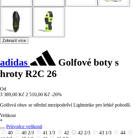
Zobrazit více
adidas
Golfové boty s
hroty R2C 26
Od
3 389,00 Kč
2 510,00 Kč
-26%
Golfová obuv se střední mezipodešví Lightstrike pro lehké pohodlí.
Velikost
*
Průvodce velikostí
40
40 2/3
41 1/3
42
42 2/3
43 1/3
44