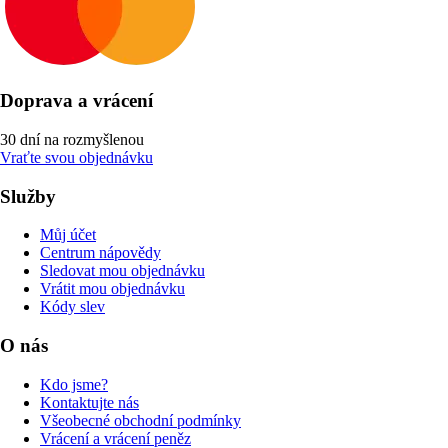
Doprava a vrácení
30 dní na rozmyšlenou
Vraťte svou objednávku
Služby
Můj účet
Centrum nápovědy
Sledovat mou objednávku
Vrátit mou objednávku
Kódy slev
O nás
Kdo jsme?
Kontaktujte nás
Všeobecné obchodní podmínky
Vrácení a vrácení peněz