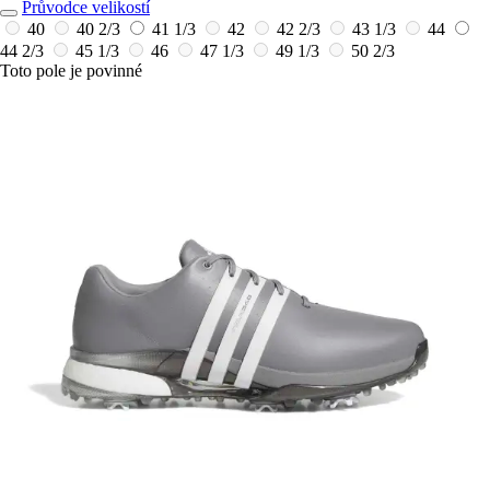
Průvodce velikostí
40
40 2/3
41 1/3
42
42 2/3
43 1/3
44
44 2/3
45 1/3
46
47 1/3
49 1/3
50 2/3
Toto pole je povinné