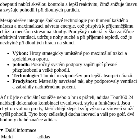
obepnutí nabízí skvělou kontrolu a lepší reaktivitu, čímž snižuje únavu
a zvyšuje pohodlí i při dlouhých partiích.
Mezipodešev integruje špičkové technologie pro tlumení každého
nárazu a maximalizaci návratu energie, což přispívá k příjemnějšímu
chůzi a menšímu stresu na klouby. Prodyšný materiál vršku zajišťuje
efektivní ventilaci, udržuje nohy suché a při příjemné teplotě, což je
nezbytné při dlouhých hrách na slunci.
Výkon:
Hroty strategicky umístěné pro maximální trakci a
spolehlivou oporu.
pohodlí:
Pokročilý systém podpory zajišťující přesné
přizpůsobení a velké pohodlí.
Technologie:
Tlumící mezipodešev pro lepší absorpci nárazů.
Prodyšnost:
Materiály navržené tak, aby podporovaly ventilaci
a zabránily nadměrnému pocení.
Ať už jde o oficiální soutěže nebo o hru s přáteli, adidas Tour360 24
nabízejí dokonalou kombinaci trvanlivosti, stylu a funkčnosti. Jsou
chytrou volbou pro ty, kteří chtějí zlepšit svůj výkon a zároveň si užít
vyšší pohodlí. Tyto boty ztělesňují ducha inovací a váši pro golf, dvě
hodnoty drahé značce adidas.
Další informace
Marki
adidas