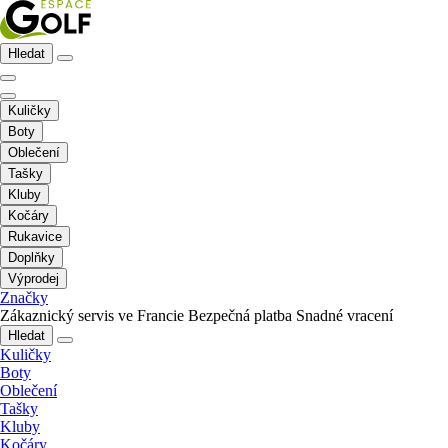
Hledat
Kuličky
Boty
Oblečení
Tašky
Kluby
Kočáry
Rukavice
Doplňky
Výprodej
Značky
Zákaznický servis ve Francie
Bezpečná platba
Snadné vracení
Hledat
Kuličky
Boty
Oblečení
Tašky
Kluby
Kočáry