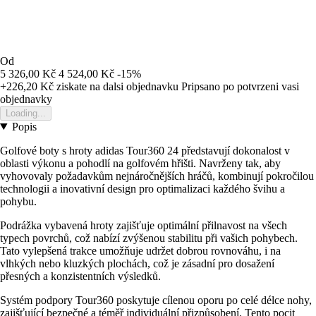
Od
5 326,00 Kč
4 524,00 Kč
-15%
+226,20 Kč
ziskate na dalsi objednavku
Pripsano po potvrzeni vasi
objednavky
Loading...
Popis
Golfové boty s hroty adidas Tour360 24 představují dokonalost v
oblasti výkonu a pohodlí na golfovém hřišti. Navrženy tak, aby
vyhovovaly požadavkům nejnáročnějších hráčů, kombinují pokročilou
technologii a inovativní design pro optimalizaci každého švihu a
pohybu.
Podrážka vybavená hroty zajišťuje optimální přilnavost na všech
typech povrchů, což nabízí zvýšenou stabilitu při vašich pohybech.
Tato vylepšená trakce umožňuje udržet dobrou rovnováhu, i na
vlhkých nebo kluzkých plochách, což je zásadní pro dosažení
přesných a konzistentních výsledků.
Systém podpory Tour360 poskytuje cílenou oporu po celé délce nohy,
zajišťující bezpečné a téměř individuální přizpůsobení. Tento pocit