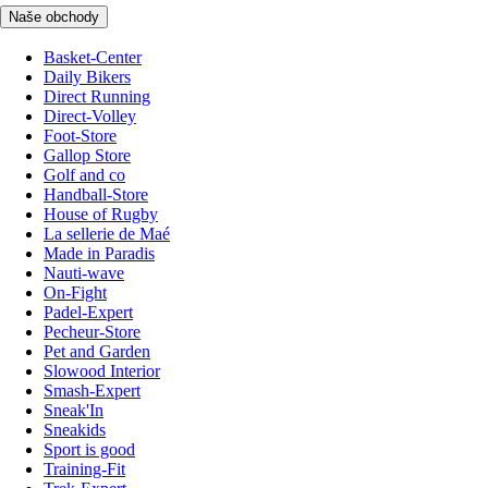
Naše obchody
Basket-Center
Daily Bikers
Direct Running
Direct-Volley
Foot-Store
Gallop Store
Golf and co
Handball-Store
House of Rugby
La sellerie de Maé
Made in Paradis
Nauti-wave
On-Fight
Padel-Expert
Pecheur-Store
Pet and Garden
Slowood Interior
Smash-Expert
Sneak'In
Sneakids
Sport is good
Training-Fit