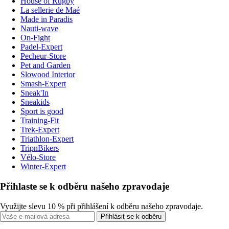
House of Rugby
La sellerie de Maé
Made in Paradis
Nauti-wave
On-Fight
Padel-Expert
Pecheur-Store
Pet and Garden
Slowood Interior
Smash-Expert
Sneak'In
Sneakids
Sport is good
Training-Fit
Trek-Expert
Triathlon-Expert
TripnBikers
Vélo-Store
Winter-Expert
Přihlaste se k odběru našeho zpravodaje
Využijte slevu 10 % při přihlášení k odběru našeho zpravodaje.
Přihlásit se k odběru