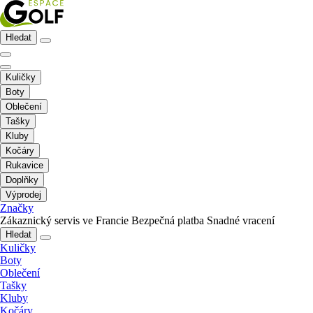
Hledat
Kuličky
Boty
Oblečení
Tašky
Kluby
Kočáry
Rukavice
Doplňky
Výprodej
Značky
Zákaznický servis ve Francie
Bezpečná platba
Snadné vracení
Hledat
Kuličky
Boty
Oblečení
Tašky
Kluby
Kočáry