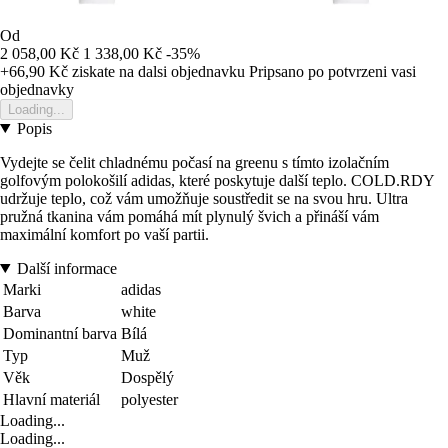
Od
2 058,00 Kč
1 338,00 Kč
-35%
+66,90 Kč
ziskate na dalsi objednavku
Pripsano po potvrzeni vasi
objednavky
Loading...
Popis
Vydejte se čelit chladnému počasí na greenu s tímto izolačním
golfovým polokošilí adidas, které poskytuje další teplo. COLD.RDY
udržuje teplo, což vám umožňuje soustředit se na svou hru. Ultra
pružná tkanina vám pomáhá mít plynulý švich a přináší vám
maximální komfort po vaší partii.
Další informace
Marki
adidas
Barva
white
Dominantní barva
Bílá
Typ
Muž
Věk
Dospělý
Hlavní materiál
polyester
Loading...
Loading...