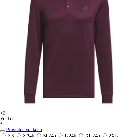
+0
Velikost
*
Průvodce velikostí
XS
S
24h
M
24h
L
24h
XL
24h
2XL