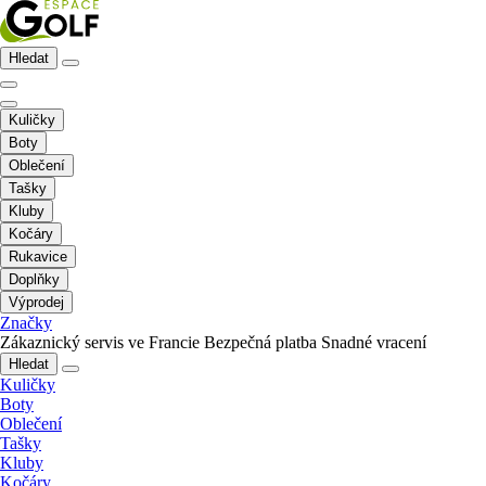
Hledat
Kuličky
Boty
Oblečení
Tašky
Kluby
Kočáry
Rukavice
Doplňky
Výprodej
Značky
Zákaznický servis ve Francie
Bezpečná platba
Snadné vracení
Hledat
Kuličky
Boty
Oblečení
Tašky
Kluby
Kočáry