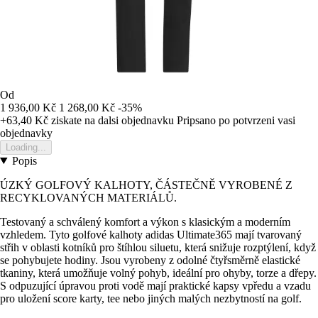
Od
1 936,00 Kč
1 268,00 Kč
-35%
+63,40 Kč
ziskate na dalsi objednavku
Pripsano po potvrzeni vasi
objednavky
Loading...
Popis
ÚZKÝ GOLFOVÝ KALHOTY, ČÁSTEČNĚ VYROBENÉ Z
RECYKLOVANÝCH MATERIÁLŮ.
Testovaný a schválený komfort a výkon s klasickým a moderním
vzhledem. Tyto golfové kalhoty adidas Ultimate365 mají tvarovaný
střih v oblasti kotníků pro štíhlou siluetu, která snižuje rozptýlení, když
se pohybujete hodiny. Jsou vyrobeny z odolné čtyřsměrně elastické
tkaniny, která umožňuje volný pohyb, ideální pro ohyby, torze a dřepy.
S odpuzující úpravou proti vodě mají praktické kapsy vpředu a vzadu
pro uložení score karty, tee nebo jiných malých nezbytností na golf.