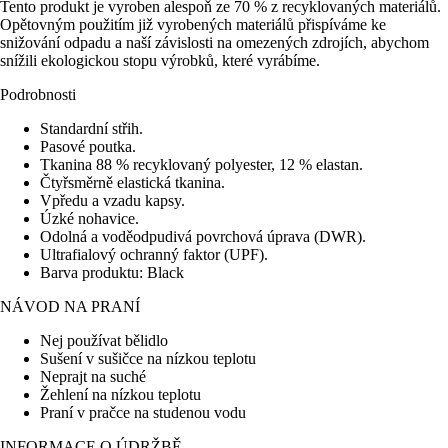
Tento produkt je vyroben alespoň ze 70 % z recyklovaných materiálů.
Opětovným použitím již vyrobených materiálů přispíváme ke
snižování odpadu a naší závislosti na omezených zdrojích, abychom
snížili ekologickou stopu výrobků, které vyrábíme.
Podrobnosti
Standardní střih.
Pasové poutka.
Tkanina 88 % recyklovaný polyester, 12 % elastan.
Čtyřsměrně elastická tkanina.
Vpředu a vzadu kapsy.
Úzké nohavice.
Odolná a voděodpudivá povrchová úprava (DWR).
Ultrafialový ochranný faktor (UPF).
Barva produktu: Black
NÁVOD NA PRANÍ
Nej používat bělidlo
Sušení v sušičce na nízkou teplotu
Neprajt na suché
Žehlení na nízkou teplotu
Praní v pračce na studenou vodu
INFORMACE O ÚDRŽBĚ