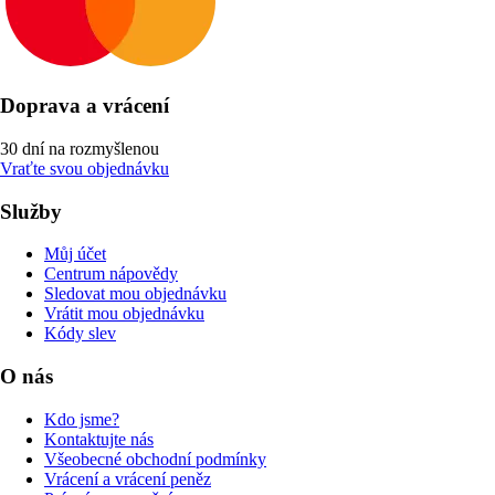
Doprava a vrácení
30 dní na rozmyšlenou
Vraťte svou objednávku
Služby
Můj účet
Centrum nápovědy
Sledovat mou objednávku
Vrátit mou objednávku
Kódy slev
O nás
Kdo jsme?
Kontaktujte nás
Všeobecné obchodní podmínky
Vrácení a vrácení peněz