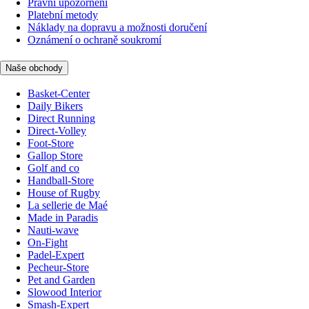
Právní upozornění
Platební metody
Náklady na dopravu a možnosti doručení
Oznámení o ochraně soukromí
Naše obchody
Basket-Center
Daily Bikers
Direct Running
Direct-Volley
Foot-Store
Gallop Store
Golf and co
Handball-Store
House of Rugby
La sellerie de Maé
Made in Paradis
Nauti-wave
On-Fight
Padel-Expert
Pecheur-Store
Pet and Garden
Slowood Interior
Smash-Expert