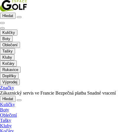
Hledat
Kuličky
Boty
Oblečení
Tašky
Kluby
Kočáry
Rukavice
Doplňky
Výprodej
Značky
Zákaznický servis ve Francie
Bezpečná platba
Snadné vracení
Hledat
Kuličky
Boty
Oblečení
Tašky
Kluby
Kočáry