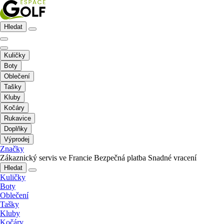
Hledat
Kuličky
Boty
Oblečení
Tašky
Kluby
Kočáry
Rukavice
Doplňky
Výprodej
Značky
Zákaznický servis ve Francie
Bezpečná platba
Snadné vracení
Hledat
Kuličky
Boty
Oblečení
Tašky
Kluby
Kočáry