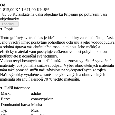
Od
1 815,00 Kč
1 671,00 Kč
-8%
+83,55 Kč
ziskate na dalsi objednavku
Pripsano po potvrzeni vasi
objednavky
Loading...
Popis
Tento golfový svetr adidas je ideální na ranní hry za chladného počasí.
Jeho vysoký límec poskytuje pohodlnou ochranu a jeho vodoodpudivá
a odolná úprava vás chrání před rosou a mlhou. Jeho měkký a
elastický materiál vám poskytuje veškerou volnost pohybu, kterou
potřebujete k doladění své techniky.
Volbou recyklovaných materiálů můžeme znovu využít již vytvořené
materiály, což pomáhá snižovat odpad. Výběr obnovitelných materiálů
nám také pomáhá snížit naši závislost na vyčerpateľných zdrojích.
Naše výrobky vyráběné ze směsi recyklovaných a obnovitelných
materiálů obsahují alespoň 70 % těchto materiálů.
Další informace
Marki
adidas
Barva
conavy/prloin
Dominantní barva
Modrá
Typ
Muž