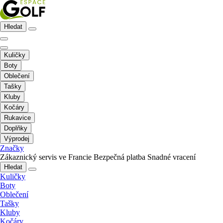
Hledat
Kuličky
Boty
Oblečení
Tašky
Kluby
Kočáry
Rukavice
Doplňky
Výprodej
Značky
Zákaznický servis ve Francie
Bezpečná platba
Snadné vracení
Hledat
Kuličky
Boty
Oblečení
Tašky
Kluby
Kočáry