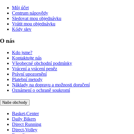
Můj účet
Centrum nápovědy
Sledovat mou objednávku
Vrátit mou objednávku
Kódy slev
O nás
Kdo jsme?
Kontaktujte nás
Všeobecné obchodní podmínky
Vrácení a vrácení peněz
Právní upozornění
Platební metody
Náklady na dopravu a možnosti doručení
Oznámení o ochraně soukromí
Naše obchody
Basket-Center
Daily Bikers
Direct Running
Direct-Volley