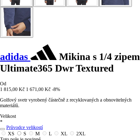
adidas
Mikina s 1/4 zipem
Ultimate365 Dwr Textured
Od
1 815,00 Kč
1 671,00 Kč
-8%
Golfový svetr vyrobený částečně z recyklovaných a obnovitelných
materiálů.
Velikost
*
Průvodce velikostí
XS
S
M
L
XL
2XL
Toto pole je povinné