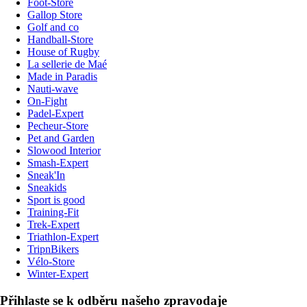
Foot-Store
Gallop Store
Golf and co
Handball-Store
House of Rugby
La sellerie de Maé
Made in Paradis
Nauti-wave
On-Fight
Padel-Expert
Pecheur-Store
Pet and Garden
Slowood Interior
Smash-Expert
Sneak'In
Sneakids
Sport is good
Training-Fit
Trek-Expert
Triathlon-Expert
TripnBikers
Vélo-Store
Winter-Expert
Přihlaste se k odběru našeho zpravodaje