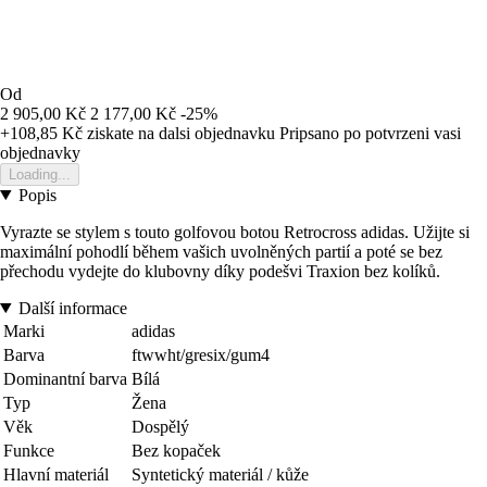
Od
2 905,00 Kč
2 177,00 Kč
-25%
+108,85 Kč
ziskate na dalsi objednavku
Pripsano po potvrzeni vasi
objednavky
Loading...
Popis
Vyrazte se stylem s touto golfovou botou Retrocross adidas. Užijte si
maximální pohodlí během vašich uvolněných partií a poté se bez
přechodu vydejte do klubovny díky podešvi Traxion bez kolíků.
Další informace
Marki
adidas
Barva
ftwwht/gresix/gum4
Dominantní barva
Bílá
Typ
Žena
Věk
Dospělý
Funkce
Bez kopaček
Hlavní materiál
Syntetický materiál / kůže