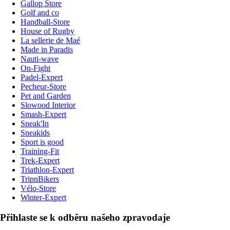
Gallop Store
Golf and co
Handball-Store
House of Rugby
La sellerie de Maé
Made in Paradis
Nauti-wave
On-Fight
Padel-Expert
Pecheur-Store
Pet and Garden
Slowood Interior
Smash-Expert
Sneak'In
Sneakids
Sport is good
Training-Fit
Trek-Expert
Triathlon-Expert
TripnBikers
Vélo-Store
Winter-Expert
Přihlaste se k odběru našeho zpravodaje