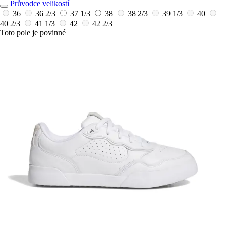
Průvodce velikostí
36
36 2/3
37 1/3
38
38 2/3
39 1/3
40
40 2/3
41 1/3
42
42 2/3
Toto pole je povinné