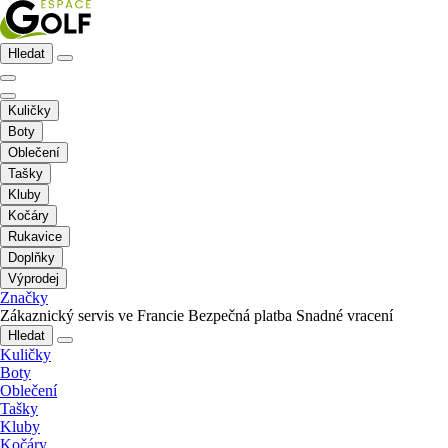
Hledat
Kuličky
Boty
Oblečení
Tašky
Kluby
Kočáry
Rukavice
Doplňky
Výprodej
Značky
Zákaznický servis ve Francie
Bezpečná platba
Snadné vracení
Hledat
Kuličky
Boty
Oblečení
Tašky
Kluby
Kočáry