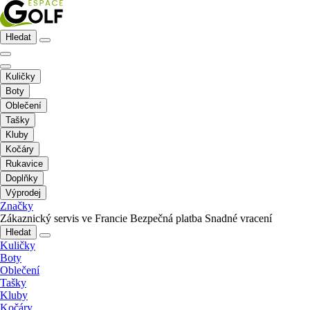
Hledat
Kuličky
Boty
Oblečení
Tašky
Kluby
Kočáry
Rukavice
Doplňky
Výprodej
Značky
Zákaznický servis ve Francie
Bezpečná platba
Snadné vracení
Hledat
Kuličky
Boty
Oblečení
Tašky
Kluby
Kočáry