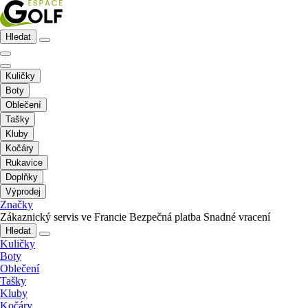
Hledat
Kuličky
Boty
Oblečení
Tašky
Kluby
Kočáry
Rukavice
Doplňky
Výprodej
Značky
Zákaznický servis ve Francie
Bezpečná platba
Snadné vracení
Hledat
Kuličky
Boty
Oblečení
Tašky
Kluby
Kočáry