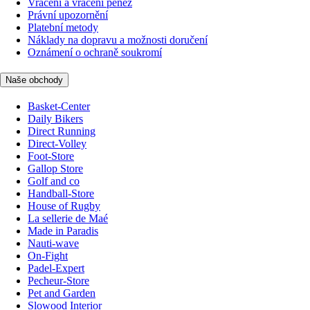
Vrácení a vrácení peněz
Právní upozornění
Platební metody
Náklady na dopravu a možnosti doručení
Oznámení o ochraně soukromí
Naše obchody
Basket-Center
Daily Bikers
Direct Running
Direct-Volley
Foot-Store
Gallop Store
Golf and co
Handball-Store
House of Rugby
La sellerie de Maé
Made in Paradis
Nauti-wave
On-Fight
Padel-Expert
Pecheur-Store
Pet and Garden
Slowood Interior