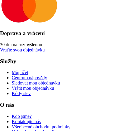
Doprava a vrácení
30 dní na rozmyšlenou
Vraťte svou objednávku
Služby
Můj účet
Centrum nápovědy
Sledovat mou objednávku
Vrátit mou objednávku
Kódy slev
O nás
Kdo jsme?
Kontaktujte nás
Všeobecné obchodní podmínky