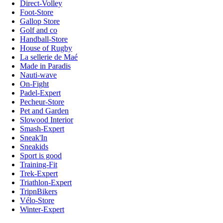
Direct-Volley
Foot-Store
Gallop Store
Golf and co
Handball-Store
House of Rugby
La sellerie de Maé
Made in Paradis
Nauti-wave
On-Fight
Padel-Expert
Pecheur-Store
Pet and Garden
Slowood Interior
Smash-Expert
Sneak'In
Sneakids
Sport is good
Training-Fit
Trek-Expert
Triathlon-Expert
TripnBikers
Vélo-Store
Winter-Expert