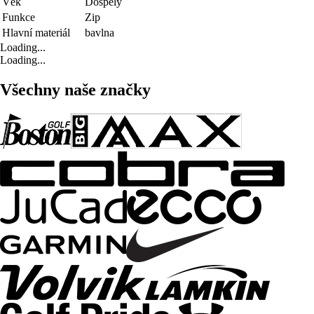
Věk
Dospělý
Funkce
Zip
Hlavní materiál
bavlna
Loading...
Loading...
Všechny naše značky