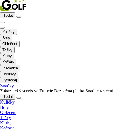
Hledat
Kuličky
Boty
Oblečení
Tašky
Kluby
Kočáry
Rukavice
Doplňky
Výprodej
Značky
Zákaznický servis ve Francie
Bezpečná platba
Snadné vracení
Hledat
Kuličky
Boty
Oblečení
Tašky
Kluby
Kočáry