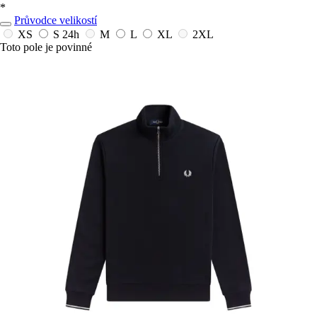
*
Průvodce velikostí
XS
S
24h
M
L
XL
2XL
Toto pole je povinné