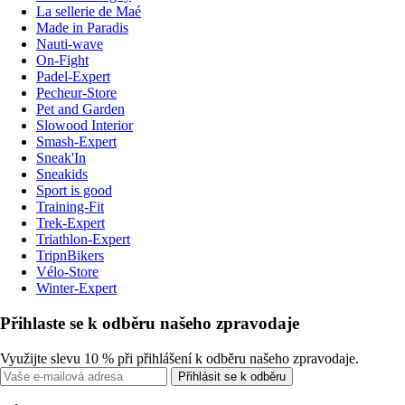
La sellerie de Maé
Made in Paradis
Nauti-wave
On-Fight
Padel-Expert
Pecheur-Store
Pet and Garden
Slowood Interior
Smash-Expert
Sneak'In
Sneakids
Sport is good
Training-Fit
Trek-Expert
Triathlon-Expert
TripnBikers
Vélo-Store
Winter-Expert
Přihlaste se k odběru našeho zpravodaje
Využijte slevu 10 % při přihlášení k odběru našeho zpravodaje.
Přihlásit se k odběru