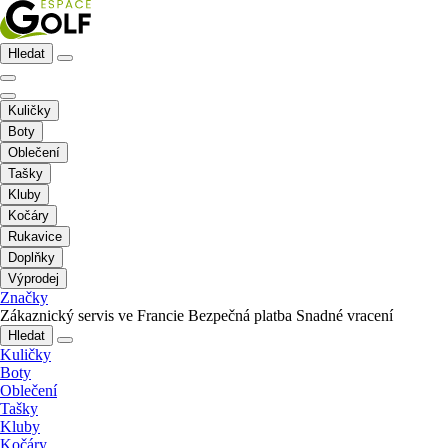
Hledat
Kuličky
Boty
Oblečení
Tašky
Kluby
Kočáry
Rukavice
Doplňky
Výprodej
Značky
Zákaznický servis ve Francie
Bezpečná platba
Snadné vracení
Hledat
Kuličky
Boty
Oblečení
Tašky
Kluby
Kočáry