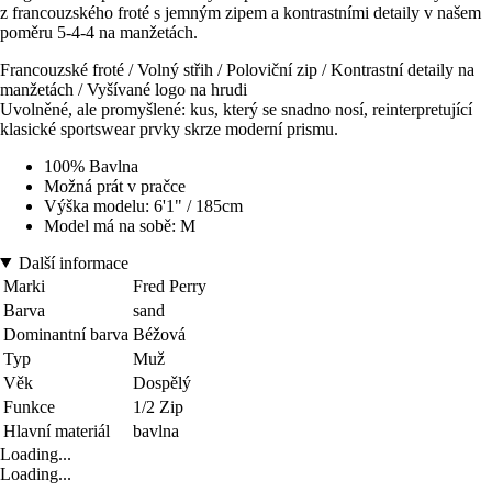
z francouzského froté s jemným zipem a kontrastními detaily v našem
poměru 5-4-4 na manžetách.
Francouzské froté / Volný střih / Poloviční zip / Kontrastní detaily na
manžetách / Vyšívané logo na hrudi
Uvolněné, ale promyšlené: kus, který se snadno nosí, reinterpretující
klasické sportswear prvky skrze moderní prismu.
100% Bavlna
Možná prát v pračce
Výška modelu: 6'1" / 185cm
Model má na sobě: M
Další informace
Marki
Fred Perry
Barva
sand
Dominantní barva
Béžová
Typ
Muž
Věk
Dospělý
Funkce
1/2 Zip
Hlavní materiál
bavlna
Loading...
Loading...