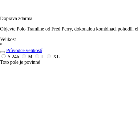
Doprava zdarma
Objevte Polo Tramline od Fred Perry, dokonalou kombinaci pohodlí, ele
Velikost
*
Průvodce velikostí
S
24h
M
L
XL
Toto pole je povinné