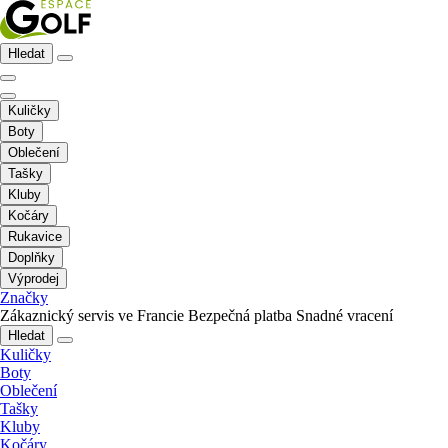
Hledat
Kuličky
Boty
Oblečení
Tašky
Kluby
Kočáry
Rukavice
Doplňky
Výprodej
Značky
Zákaznický servis ve Francie
Bezpečná platba
Snadné vracení
Hledat
Kuličky
Boty
Oblečení
Tašky
Kluby
Kočáry