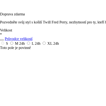
Doprava zdarma
Pozvedněte svůj styl s košilí Twill Fred Perry, nezbytností pro ty, kteří
Velikost
*
Průvodce velikostí
S
M
24h
L
24h
XL
24h
Toto pole je povinné