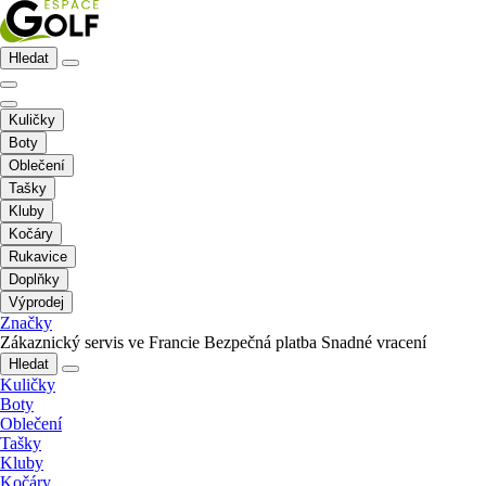
Hledat
Kuličky
Boty
Oblečení
Tašky
Kluby
Kočáry
Rukavice
Doplňky
Výprodej
Značky
Zákaznický servis ve Francie
Bezpečná platba
Snadné vracení
Hledat
Kuličky
Boty
Oblečení
Tašky
Kluby
Kočáry