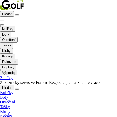
Hledat
Kuličky
Boty
Oblečení
Tašky
Kluby
Kočáry
Rukavice
Doplňky
Výprodej
Značky
Zákaznický servis ve Francie
Bezpečná platba
Snadné vracení
Hledat
Kuličky
Boty
Oblečení
Tašky
Kluby
Kočáry