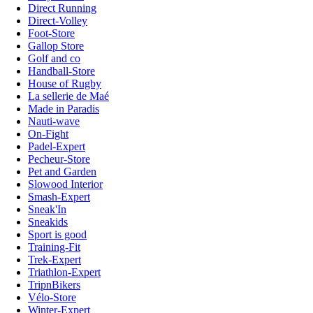
Direct Running
Direct-Volley
Foot-Store
Gallop Store
Golf and co
Handball-Store
House of Rugby
La sellerie de Maé
Made in Paradis
Nauti-wave
On-Fight
Padel-Expert
Pecheur-Store
Pet and Garden
Slowood Interior
Smash-Expert
Sneak'In
Sneakids
Sport is good
Training-Fit
Trek-Expert
Triathlon-Expert
TripnBikers
Vélo-Store
Winter-Expert