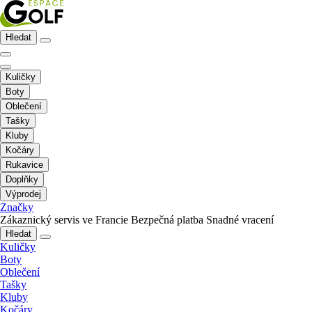
Hledat
Kuličky
Boty
Oblečení
Tašky
Kluby
Kočáry
Rukavice
Doplňky
Výprodej
Značky
Zákaznický servis ve Francie
Bezpečná platba
Snadné vracení
Hledat
Kuličky
Boty
Oblečení
Tašky
Kluby
Kočáry