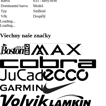
Barva
635 - navy-ecru
Dominantní barva
Modrá
Typ
Smíšené
Věk
Dospělý
Loading...
Loading...
Všechny naše značky