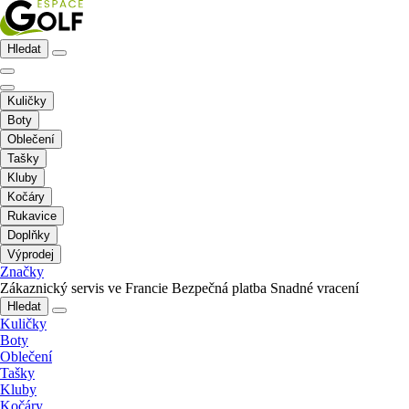
Hledat
Kuličky
Boty
Oblečení
Tašky
Kluby
Kočáry
Rukavice
Doplňky
Výprodej
Značky
Zákaznický servis ve Francie
Bezpečná platba
Snadné vracení
Hledat
Kuličky
Boty
Oblečení
Tašky
Kluby
Kočáry