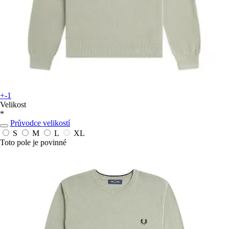
+-1
Velikost
*
Průvodce velikostí
S
M
L
XL
Toto pole je povinné