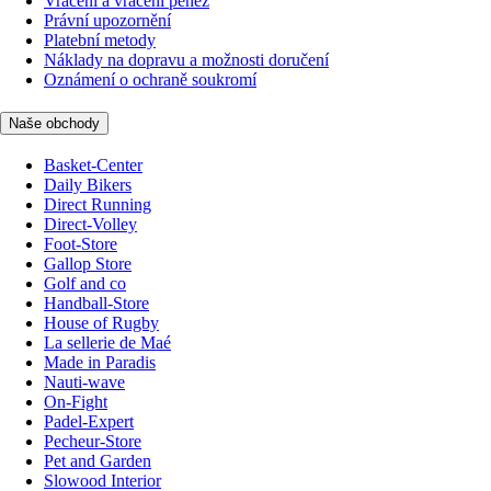
Vrácení a vrácení peněz
Právní upozornění
Platební metody
Náklady na dopravu a možnosti doručení
Oznámení o ochraně soukromí
Naše obchody
Basket-Center
Daily Bikers
Direct Running
Direct-Volley
Foot-Store
Gallop Store
Golf and co
Handball-Store
House of Rugby
La sellerie de Maé
Made in Paradis
Nauti-wave
On-Fight
Padel-Expert
Pecheur-Store
Pet and Garden
Slowood Interior