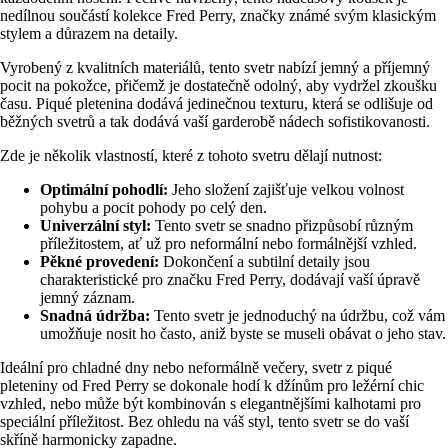
nedílnou součástí kolekce Fred Perry, značky známé svým klasickým
stylem a důrazem na detaily.
Vyrobený z kvalitních materiálů, tento svetr nabízí jemný a příjemný
pocit na pokožce, přičemž je dostatečně odolný, aby vydržel zkoušku
času. Piqué pletenina dodává jedinečnou texturu, která se odlišuje od
běžných svetrů a tak dodává vaší garderobě nádech sofistikovanosti.
Zde je několik vlastností, které z tohoto svetru dělají nutnost:
Optimální pohodlí:
Jeho složení zajišťuje velkou volnost
pohybu a pocit pohody po celý den.
Univerzální styl:
Tento svetr se snadno přizpůsobí různým
příležitostem, ať už pro neformální nebo formálnější vzhled.
Pěkné provedení:
Dokončení a subtilní detaily jsou
charakteristické pro značku Fred Perry, dodávají vaší úpravě
jemný záznam.
Snadná údržba:
Tento svetr je jednoduchý na údržbu, což vám
umožňuje nosit ho často, aniž byste se museli obávat o jeho stav.
Ideální pro chladné dny nebo neformálně večery, svetr z piqué
pleteniny od Fred Perry se dokonale hodí k džínům pro ležérní chic
vzhled, nebo může být kombinován s elegantnějšími kalhotami pro
speciální příležitost. Bez ohledu na váš styl, tento svetr se do vaší
skříně harmonicky zapadne.