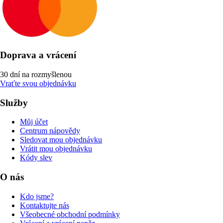
Doprava a vrácení
30 dní na rozmyšlenou
Vraťte svou objednávku
Služby
Můj účet
Centrum nápovědy
Sledovat mou objednávku
Vrátit mou objednávku
Kódy slev
O nás
Kdo jsme?
Kontaktujte nás
Všeobecné obchodní podmínky