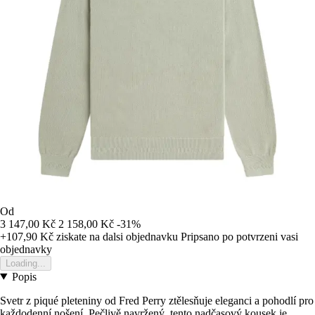
Od
3 147,00 Kč
2 158,00 Kč
-31%
+107,90 Kč
ziskate na dalsi objednavku
Pripsano po potvrzeni vasi
objednavky
Loading...
Popis
Svetr z piqué pleteniny od Fred Perry ztělesňuje eleganci a pohodlí pro
každodenní nošení. Pečlivě navržený, tento nadčasový kousek je