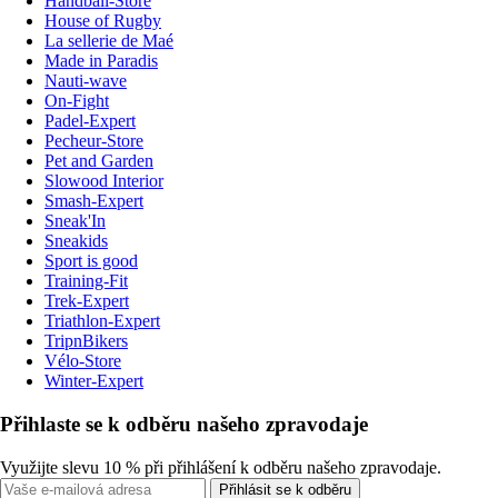
Handball-Store
House of Rugby
La sellerie de Maé
Made in Paradis
Nauti-wave
On-Fight
Padel-Expert
Pecheur-Store
Pet and Garden
Slowood Interior
Smash-Expert
Sneak'In
Sneakids
Sport is good
Training-Fit
Trek-Expert
Triathlon-Expert
TripnBikers
Vélo-Store
Winter-Expert
Přihlaste se k odběru našeho zpravodaje
Využijte slevu 10 % při přihlášení k odběru našeho zpravodaje.
Přihlásit se k odběru