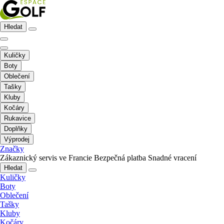
Hledat
Kuličky
Boty
Oblečení
Tašky
Kluby
Kočáry
Rukavice
Doplňky
Výprodej
Značky
Zákaznický servis ve Francie
Bezpečná platba
Snadné vracení
Hledat
Kuličky
Boty
Oblečení
Tašky
Kluby
Kočáry