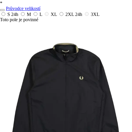
*
Průvodce velikostí
S
24h
M
L
XL
2XL
24h
3XL
Toto pole je povinné