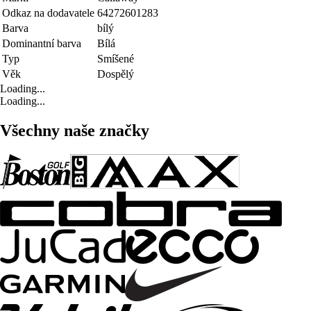
Odkaz na dodavatele
64272601283
Barva
bílý
Dominantní barva
Bílá
Typ
Smíšené
Věk
Dospělý
Loading...
Loading...
Všechny naše značky