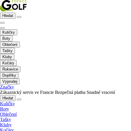
Hledat
Kuličky
Boty
Oblečení
Tašky
Kluby
Kočáry
Rukavice
Doplňky
Výprodej
Značky
Zákaznický servis ve Francie
Bezpečná platba
Snadné vracení
Hledat
Kuličky
Boty
Oblečení
Tašky
Kluby
Kočáry