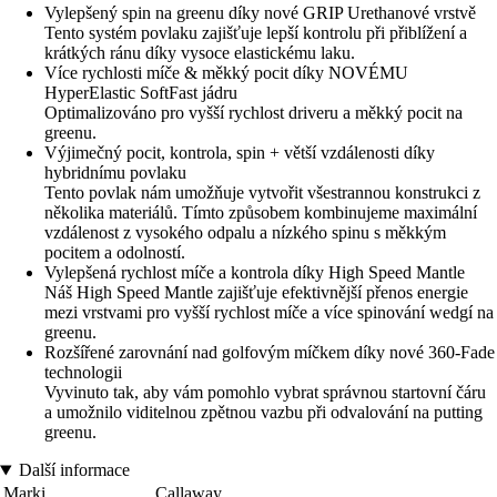
Vylepšený spin na greenu díky nové GRIP Urethanové vrstvě
Tento systém povlaku zajišťuje lepší kontrolu při přiblížení a
krátkých ránu díky vysoce elastickému laku.
Více rychlosti míče & měkký pocit díky NOVÉMU
HyperElastic SoftFast jádru
Optimalizováno pro vyšší rychlost driveru a měkký pocit na
greenu.
Výjimečný pocit, kontrola, spin + větší vzdálenosti díky
hybridnímu povlaku
Tento povlak nám umožňuje vytvořit všestrannou konstrukci z
několika materiálů. Tímto způsobem kombinujeme maximální
vzdálenost z vysokého odpalu a nízkého spinu s měkkým
pocitem a odolností.
Vylepšená rychlost míče a kontrola díky High Speed Mantle
Náš High Speed Mantle zajišťuje efektivnější přenos energie
mezi vrstvami pro vyšší rychlost míče a více spinování wedgí na
greenu.
Rozšířené zarovnání nad golfovým míčkem díky nové 360-Fade
technologii
Vyvinuto tak, aby vám pomohlo vybrat správnou startovní čáru
a umožnilo viditelnou zpětnou vazbu při odvalování na putting
greenu.
Další informace
Marki
Callaway