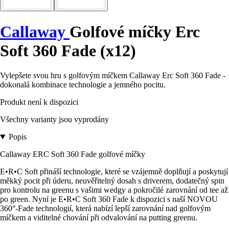
Callaway
Golfové míčky Erc
Soft 360 Fade (x12)
Vylepšete svou hru s golfovým míčkem Callaway Erc Soft 360 Fade -
dokonalá kombinace technologie a jemného pocitu.
Produkt není k dispozici
Všechny varianty jsou vyprodány
Popis
Callaway ERC Soft 360 Fade golfové míčky
E•R•C Soft přináší technologie, které se vzájemně doplňují a poskytují
měkký pocit při úderu, neuvěřitelný dosah s driverem, dodatečný spin
pro kontrolu na greenu s vašimi wedgy a pokročilé zarovnání od tee až
po green. Nyní je E•R•C Soft 360 Fade k dispozici s naší NOVOU
360°-Fade technologií, která nabízí lepší zarovnání nad golfovým
míčkem a viditelné chování při odvalování na putting greenu.