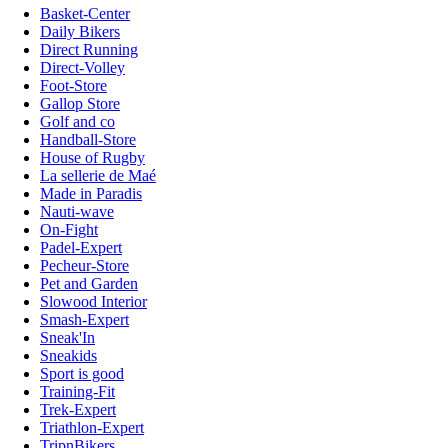
Basket-Center
Daily Bikers
Direct Running
Direct-Volley
Foot-Store
Gallop Store
Golf and co
Handball-Store
House of Rugby
La sellerie de Maé
Made in Paradis
Nauti-wave
On-Fight
Padel-Expert
Pecheur-Store
Pet and Garden
Slowood Interior
Smash-Expert
Sneak'In
Sneakids
Sport is good
Training-Fit
Trek-Expert
Triathlon-Expert
TripnBikers