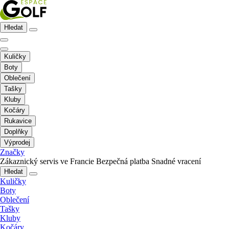
Hledat
Kuličky
Boty
Oblečení
Tašky
Kluby
Kočáry
Rukavice
Doplňky
Výprodej
Značky
Zákaznický servis ve Francie
Bezpečná platba
Snadné vracení
Hledat
Kuličky
Boty
Oblečení
Tašky
Kluby
Kočáry