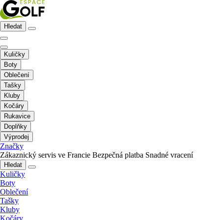
Hledat
Kuličky
Boty
Oblečení
Tašky
Kluby
Kočáry
Rukavice
Doplňky
Výprodej
Značky
Zákaznický servis ve Francie
Bezpečná platba
Snadné vracení
Hledat
Kuličky
Boty
Oblečení
Tašky
Kluby
Kočáry