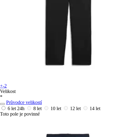
+-2
Velikost
*
Průvodce velikostí
6 let
24h
8 let
10 let
12 let
14 let
Toto pole je povinné