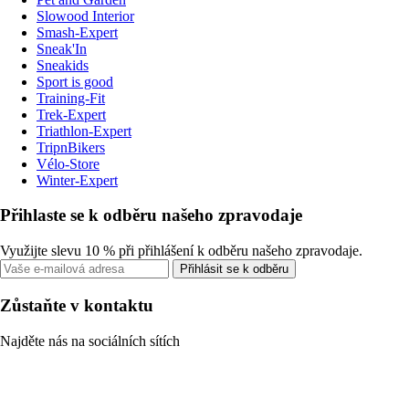
Slowood Interior
Smash-Expert
Sneak'In
Sneakids
Sport is good
Training-Fit
Trek-Expert
Triathlon-Expert
TripnBikers
Vélo-Store
Winter-Expert
Přihlaste se k odběru našeho zpravodaje
Využijte slevu 10 % při přihlášení k odběru našeho zpravodaje.
Přihlásit se k odběru
Zůstaňte v kontaktu
Najděte nás na sociálních sítích