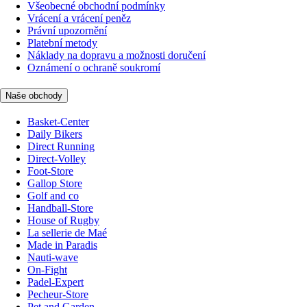
Všeobecné obchodní podmínky
Vrácení a vrácení peněz
Právní upozornění
Platební metody
Náklady na dopravu a možnosti doručení
Oznámení o ochraně soukromí
Naše obchody
Basket-Center
Daily Bikers
Direct Running
Direct-Volley
Foot-Store
Gallop Store
Golf and co
Handball-Store
House of Rugby
La sellerie de Maé
Made in Paradis
Nauti-wave
On-Fight
Padel-Expert
Pecheur-Store
Pet and Garden