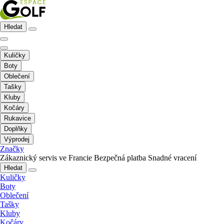
Hledat
Kuličky
Boty
Oblečení
Tašky
Kluby
Kočáry
Rukavice
Doplňky
Výprodej
Značky
Zákaznický servis ve Francie
Bezpečná platba
Snadné vracení
Hledat
Kuličky
Boty
Oblečení
Tašky
Kluby
Kočáry