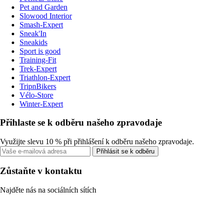
Pet and Garden
Slowood Interior
Smash-Expert
Sneak'In
Sneakids
Sport is good
Training-Fit
Trek-Expert
Triathlon-Expert
TripnBikers
Vélo-Store
Winter-Expert
Přihlaste se k odběru našeho zpravodaje
Využijte slevu 10 % při přihlášení k odběru našeho zpravodaje.
Přihlásit se k odběru
Zůstaňte v kontaktu
Najděte nás na sociálních sítích