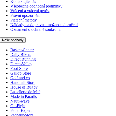
Kontaktujte nás
Všeobecné obchodní podmínky
Vrácení a vrácení peněz
Právní upozornění
Platební metody
Náklady na dopravu a možnosti doručení
Oznámení o ochraně soukromí
Naše obchody
Basket-Center
Daily Bikers
Direct Running
Direct-Volley
Foot-Store
Gallop Store
Golf and co
Handball-Store
House of Rugby
La sellerie de Maé
Made in Paradis
Nauti-wave
On-Fight
Padel-Expert
Pecheur-Store