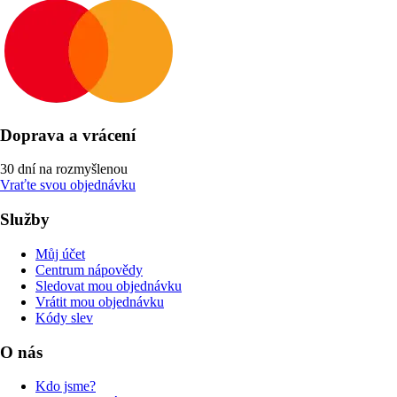
Doprava a vrácení
30 dní na rozmyšlenou
Vraťte svou objednávku
Služby
Můj účet
Centrum nápovědy
Sledovat mou objednávku
Vrátit mou objednávku
Kódy slev
O nás
Kdo jsme?