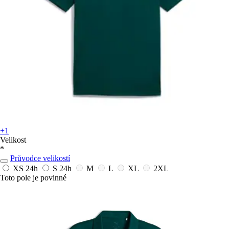
+1
Velikost
*
Průvodce velikostí
XS
24h
S
24h
M
L
XL
2XL
Toto pole je povinné