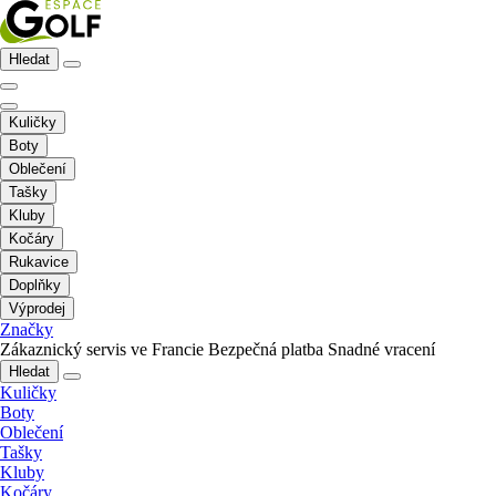
Hledat
Kuličky
Boty
Oblečení
Tašky
Kluby
Kočáry
Rukavice
Doplňky
Výprodej
Značky
Zákaznický servis ve Francie
Bezpečná platba
Snadné vracení
Hledat
Kuličky
Boty
Oblečení
Tašky
Kluby
Kočáry