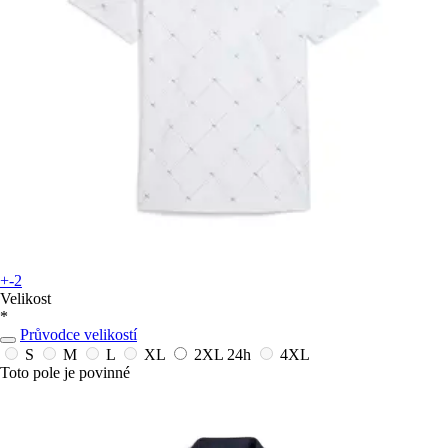
+-2
Velikost
*
Průvodce velikostí
S
M
L
XL
2XL
24h
4XL
Toto pole je povinné