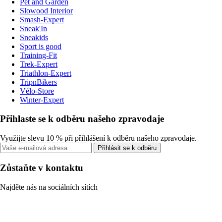
Pet and Garden
Slowood Interior
Smash-Expert
Sneak'In
Sneakids
Sport is good
Training-Fit
Trek-Expert
Triathlon-Expert
TripnBikers
Vélo-Store
Winter-Expert
Přihlaste se k odběru našeho zpravodaje
Využijte slevu 10 % při přihlášení k odběru našeho zpravodaje.
Přihlásit se k odběru
Zůstaňte v kontaktu
Najděte nás na sociálních sítích