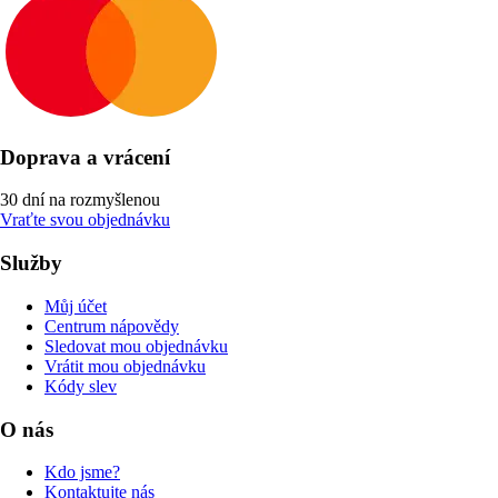
Doprava a vrácení
30 dní na rozmyšlenou
Vraťte svou objednávku
Služby
Můj účet
Centrum nápovědy
Sledovat mou objednávku
Vrátit mou objednávku
Kódy slev
O nás
Kdo jsme?
Kontaktujte nás