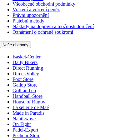
Všeobecné obchodní podmínky
Vrácení a vrácení peněz
Právní upozornění
Platební metody
Náklady na dopravu a možnosti doručení
Oznámení o ochraně soukromí
Naše obchody
Basket-Center
Daily Bikers
Direct Running
Direct-Volley
Foot-Store
Gallop Store
Golf and co
Handball-Store
House of Rugby
La sellerie de Maé
Made in Paradis
Nauti-wave
On-Fight
Padel-Expert
Pecheur-Store